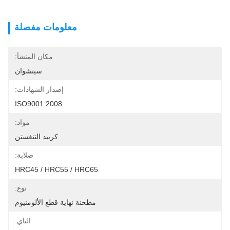
معلومات مفصلة
مكان المنشأ:
سيتشوان
إصدار الشهادات:
ISO9001:2008
مواد:
كربيد التنغستن
صلابة:
HRC45 / HRC55 / HRC65
نوع:
مطحنة نهاية قطع الألومنيوم
الناي: