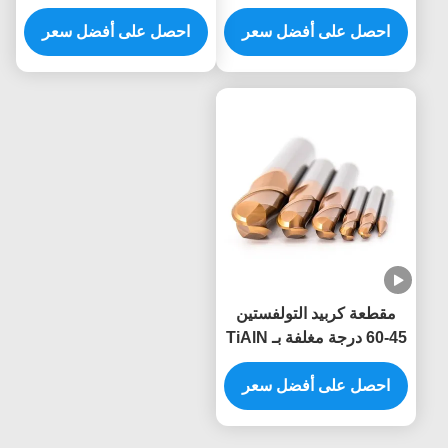
زاوية قطع حافة 45-60
التغذية 50-150mm الطول
درجة
احصل على أفضل سعر
الكلي
احصل على أفضل سعر
مقطعة كربيد التولفستين
45-60 درجة مغلفة بـ TiAlN
مع 3-4 صافرات
احصل على أفضل سعر