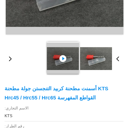
KTS أسمنت مطحنة كربيد التنجستن جولة مطحنة
القواطع المفهرسة Hrc45 / Hrc55 / Hrc65
الاسم التجاري:
KTS
رقم الطراز: