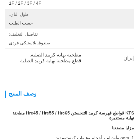
1F / 2F / 3F / 4F
طول الناي:
حسب الطلب
تفاصيل التغليف:
صندوق بلاستيكي فردي
مطحنة نهاية كربيد الصلبة
, 
إبراز:
قطع مطحنة نهاية كربيد الصلبة
وصف المنتج
KTS قواطع فهرسة كربيد التنجستن Hrc45 / Hrc55 / Hrc65 مطحنة
نهاية مستديرة
مزايا مصنعنا
1. oem وأوديإم ، أحجام وعبوات كوستومزيد.