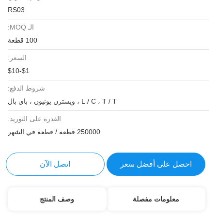
RS03
الـ MOQ:
100 قطعة
السعر:
$1-$10
شروط الدفع:
L / C ، T / T ، ويسترن يونيون ، باي بال
القدرة على التوريد:
250000 قطعة / قطعة في الشهر
احصل على أفضل سعر
اتصل الآن
معلومات مفصلة
وصف المنتج