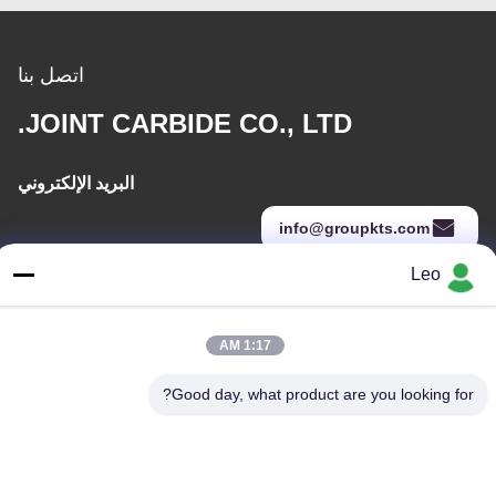
اتصل بنا
JOINT CARBIDE CO., LTD.
البريد الإلكتروني
info@groupkts.com
Leo
عنواننا
1:17 AM
العنوان
رقم 1700 ، القسم الشمالي من شارع تيانفو ، منطقة التكنولوجيا الفائقة
Good day, what product are you looking for?
، تشنغدو ، سيتشوان ، الصين
الهاتف
86--18483668520