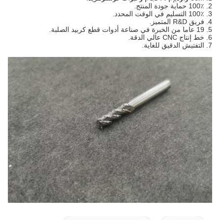
2. 100٪ حماية جودة المنتج.
3. 100٪ التسليم في الوقت المحدد.
4. فريق R&D المتميز.
5. 19 عاما من الخبرة في صناعة أدوات قطع كربيد الصلبة.
6. خط إنتاج CNC عالي الدقة.
7. التفتيش الدقيق للغاية.