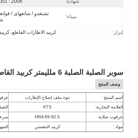
شهادة:
001 : 2008
ميناء:
شن
إبراز:
كربيد الاطارات القاطع
, 
كربيد
سوبر الصلبة الصلبة 6 ملليمتر كربيد القاطع الاطارات مخرطة إصلاح الإطارات الحفر نتوءات دوارة
وصف المنتج
اسم المنتج :
نتوء ملف إصلاح الإطارات
عرقوب ter
العلامة التجارية:
KTS
التعبئ
عرقوب صلابة:
HRA 89-92.5
سرعة 
مواد :
كربيد التنغستن
الشها