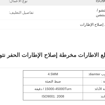
ISO9
نوع الأعمال:
تشنغدو / شانغهاى / قوانغتشو / 
تفاصيل التغليف:
تشن
 إصلاح الإطارات
diam:
4.5MM
ة :
ضبط التعبئة
الأداة:
15000-45000Turn / دقيقة
دة:
ISO9001: 2008