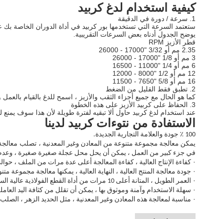
كيفية استخدام لدغ كربيد
1. سرعة / دورة في الدقيقة
ستعتمد السرعة التي تستخدمها بور كربيد في أداة الدوران الخاصة بك على الموا
يوضح الجدول أدناه بعض السرعات التقريبية.
قطر الأزيز RPM
2.35 مم أو 3/32 "17000 - 26000
3 مم أو 1/8 "17000 - 26000
6 مم أو 1/4 "11000 - 16500
12 مم أو 1/2 "8000 - 12000
16 مم أو 5/8 "7650 - 11500
2. تطبق فقط القليل من الضغط
كما هو الحال مع جميع أجزاء الثقب والأزيز ، اسمح للدغ بالقيام بالع
3. الحفاظ على كربيد الأزيز على هذه الخطوة
عند استخدام لدغ كربيد حاول ألا تبقيه لفترة طويلة لأن هذا سوف يمن
الاستفادة من نتوءات كربيد لدينا
100 ٪ جودة والعلامة التجارية الجديدة.
تصلب
يمكن معالجة مجموعة متنوعة من المعادن وغير المعدنية ،
معالجة 
في جزء كبير من العمل ، يمكن أن يحل محل عجلة صغيرة صغيرة ، وعدم ت
·
كفاءة الإنتاج العالية ، كفاءة المعالجة أعلى عدة مرات من الملف ، حوالي 10 مرات أعلى من ساق العجلات الصغي
·
جودة معالجة المنتج العالية ، النهاية العالية ، يمكنها معالجة مجموعة م
·
العمر الطويل ، المتانة أعلى 10 مرات من أداة القطع الفولاذية عالية السرعة ، و 200 مرة أعلى من عجلة الطحن الصغيرة.
·
سهلة الاستخدام وآمنة وموثوق بها ، يمكن أن تقلل من كثافة اليد العامل
·
مناسبة لمعالجة هذه المعادن وغير المعدنية ، مثل الحديد الزهر ، الصلب 