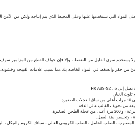
د التي تستخدمها عليها وعلى المحيط الذي يتم إنتاجه ولكن من الآمن القول أنك لست بح
مل ولا يستخدم سوى القليل من الضغط ، وإلا فإن حواف القطع من المزامير سوف 
ع لدغ من حفر والضغط في المواد الخاصة بك مما تسبب علامات القبيحة وخشونة.
A89-92
.
5
تصل إلى HR
لوث الغبار.
رة.
تنوعة من تجويف القالب عالي الدقة.
ة ، وتحسين بيئة العمل.
المصبوب ، الصلب الحامل ، الصلب الكربوني العالي ، سبائك الكروم والنيكل ، البرو