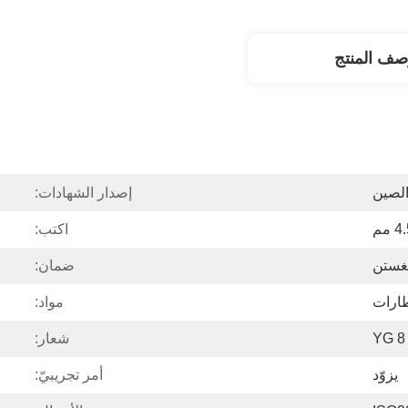
صف المنتج
الصين
إصدار الشهادات:
4 مم
اكتب:
نغستن
ضمان:
طارات
مواد:
YG 8
شعار:
يزوّد
أمر تجريبيّ: