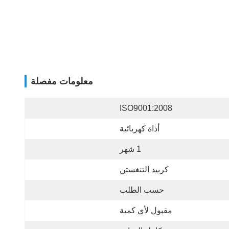
معلومات مفصلة
ISO9001:2008
أداة كهربائية
1 شهر
كربيد التنغستن
حسب الطلب
مقبول لأي كمية