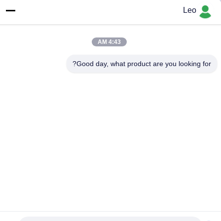
Leo
4:43 AM
Good day, what product are you looking for?
موثوقة طويلة عرقوب كربيد
الأزيز نصف قطرها كربيد
الروتاري بت
احصل على أفضل سعر