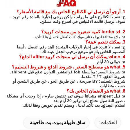
1. أرجو أن ترسل لي الكتالوج الخاص بك مع قائمة الأسعار؟
ج: نعم ، الكتالوج على ما يرام ، ولكن يرجى إخبارنا بالمادة رقم.
تريد ،
سوف ترسل قائمة الاقتباس في اسرع وقت ممكن.
2. قد Iorder كمية صغيرة من منتجات كربيد؟
a: نماذج مختلفة لديها مختلف موك. كنت أفضل الاتصال بنا للتأكيد.
3. يمكنك تقديم عينة؟
ج: نعم ، لا تتردد في إخبار الولايات المتحدة البند رقم.
تفضل ، أيضا
التصميم الخاص بك هو موضع ترحيب لجعل عينة لك.
4. when يمكنك أن ترسل لي منتجات كربيد afthe الدفع؟
a: حوالي 30 أيام.
5. what هو مصطلح السعر ، شروط الدفع و شروط التسليم؟
a: شروط السعر: بواسطة fob قوانغتشو. التوازن تدفع قبل shipent.
شروط الدفع: T / T مقدما.
شروط التسليم: BY صريحة ، عن طريق الجو ، عن طريق الشحن أو
حسب متطلبات.
6. what هو الضمان الخاص بك؟
a: قبل shipent منتجاتنا سوف تمر تفتيش صارم ، إذا وجدت أي مشكلة
، صور التفاصيل تحتاج إلى توفير 20 أيام بعد
استلام البضائع.
بعد تأكيد لدينا ، وسيتم تقديم تعويض وفقا لذلك.
العلامات:
ساق طويلة يموت بت طاحونة