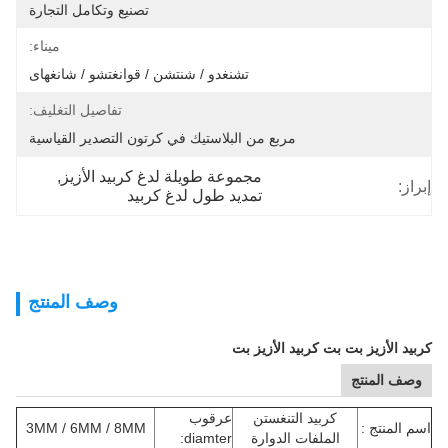
تصنيع وتكامل التجارة
ميناء:
تشنغدو / شنتشن / قوانغتشو / شانغهاى
تفاصيل التغليف:
مربع من البلاستيك في كرتون التصدير القياسية
مجموعة طويلة لدغ كربيد الأزيز
, 
إبراز:
تمديد طول لدغ كربيد
وصف المنتج
كربيد الأزيز بت بت كربيد الأزيز بت
وصف المنتج
كربيد التنغستن
عرقوب
اسم المنتج :
3MM / 6MM / 8MM
الملفات الدوارة
diamter: