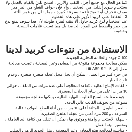
كما هو الحال مع جميع أجزاء الثقب والأزيز ، اسمح للدغ بالقيام بالعمل ولا
يستخدم سوى القليل من الضغط ، وإلا فإن حواف القطع من المزامير
سوف تنحرف أو تصبح ناعمة بسرعة كبيرة ، مما يقلل من عمر اللثة.
3. الحفاظ على كربيد الأزيز على هذه الخطوة
عند استخدام لدغ كربيد حاول ألا تبقيه لفترة طويلة لأن هذا سوف يمنع لدغ
من حفر والضغط في المواد الخاصة بك مما تسبب علامات القبيحة
وخشونة.
الاستفادة من نتوءات كربيد لدينا
100 ٪ جودة والعلامة التجارية الجديدة.
تصلب
يمكن معالجة مجموعة متنوعة من المعادن وغير المعدنية ،
معالجة
A89-92
.
5
تصل إلى HR
في جزء كبير من العمل ، يمكن أن يحل محل عجلة صغيرة صغيرة ، وعدم
تلوث الغبار.
·
كفاءة الإنتاج العالية ، كفاءة المعالجة أعلى عدة مرات من الملف ، حوالي
10 مرات أعلى من ساق العجلات الصغيرة.
·
جودة معالجة المنتج العالية ، النهاية العالية ، يمكنها معالجة مجموعة
متنوعة من تجويف القالب عالي الدقة.
·
العمر الطويل ، المتانة أعلى 10 مرات من أداة القطع الفولاذية عالية
السرعة ، و 200 مرة أعلى من عجلة الطحن الصغيرة.
·
سهلة الاستخدام وآمنة وموثوق بها ، يمكن أن تقلل من كثافة اليد العاملة ،
وتحسين بيئة العمل.
·
مناسبة لمعالجة هذه المعادن وغير المعدنية ، مثل الحديد الزهر ، الصلب