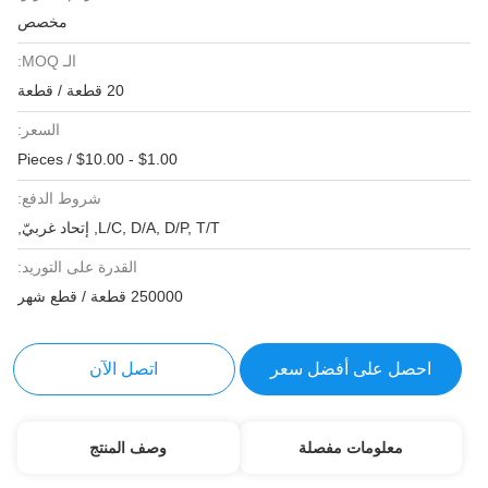
مخصص
الـ MOQ:
20 قطعة / قطعة
السعر:
$1.00 - $10.00 / Pieces
شروط الدفع:
L/C, D/A, D/P, T/T, إتحاد غربيّ,
القدرة على التوريد:
250000 قطعة / قطع شهر
احصل على أفضل سعر
اتصل الآن
معلومات مفصلة
وصف المنتج