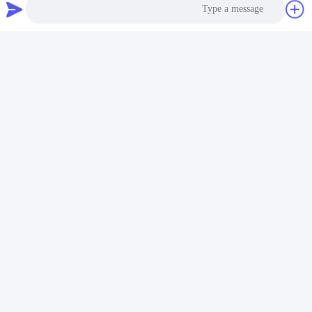
اتصل بنا
JOINT CARBIDE CO., LTD.
البريد الإلكتروني
Photo
info@groupkts.com
Video Call
Audio Call
عنواننا
العنوان
رقم 1700 ، القسم الشمالي من شارع تيانفو ، منطقة التكنولوجيا الفائقة
، تشنغدو ، سيتشوان ، الصين
الهاتف
86--18483668520