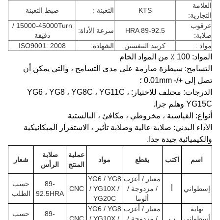
العلامة
KTS
التعبئة :
ضبط التعبئة
التجارية:
عرقوب
15000-45000Turn /
HRA 89-92.5
سرعة الأداة:
صلابة:
دقيقة
مواد :
كربيد التنغستن
الشهادة:
ISO9001: 2008
المواد:
100 ٪ من المواد الخام
التسامح: سيطرة صارمة على مدى التسامح ، والتي يمكن أن
تصل إلى +/- 0.01mm ؛
الدرجات: مختلف للاختيار: YG6 ، YG8 ، YG8C ، YG11C ،
YG15C وهلم جرا.
أنواع: القياسية ، مخروطي ، مكافئ ، البالستية
الأداء البدني: صلابة عالية وصلابة تأثير ، الاستقرار الميكانيكية
والكيميائية جيدة جدا.
عملية
صلابة
اسم
اكتب
يقطع
مواد
شعار
المنتج
الرأس
معيار / أعزب
YG6 / YG8
89-
حسب
إسطواني
أ
/ مزدوجة /
/ YG10X /
CNC
92.5HRA
الطلب
ألوما
YG20C
نهاية
معيار / أعزب
YG6 / YG8
89-
حسب
أسطواني
ب
/ مزدوجة /
/ YG10X /
CNC