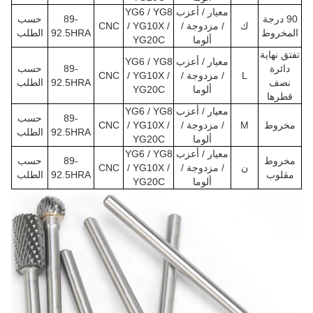
معيار / أعزب
YG6 / YG8
90 درجة
89-
حسب
ك
/ مزدوجة /
/ YG10X /
CNC
المخروط
92.5HRA
الطلب
ألوما
YG20C
تفتق نهاية
معيار / أعزب
YG6 / YG8
دائرة
89-
حسب
L
/ مزدوجة /
/ YG10X /
CNC
نصف
92.5HRA
الطلب
ألوما
YG20C
قطرها
معيار / أعزب
YG6 / YG8
89-
حسب
مخروط
M
/ مزدوجة /
/ YG10X /
CNC
92.5HRA
الطلب
ألوما
YG20C
معيار / أعزب
YG6 / YG8
مخروط
89-
حسب
ن
/ مزدوجة /
/ YG10X /
CNC
مقلوب
92.5HRA
الطلب
ألوما
YG20C