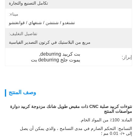
تكامل التصنيع والتجارة
ميناء:
تشنغدو / شنتشن / شنغهاي / قوانغتشو
تفاصيل التغليف:
مربع من البلاستيك في كرتون التصدير القياسية
بت كربيد deburring
, 
إبراز:
يموت جلخ deburring بت
وصف المنتج
نتوءات كربيد صلبة CNC ذات مقبض طويل شانك مزدوجة كربيد دوارة
مواصفات المنتج
المادة: 100٪ من المواد الخام.
التسامح: التحكم الصارم في مدى التسامح ، والذي يمكن أن يصل
إلى +/- 0.01 مم ؛