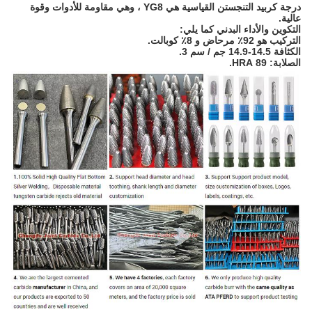
درجة كربيد التنجستن القياسية هي YG8 ، وهي مقاومة للأدوات وقوة
عالية.
التكوين والأداء البدني كما يلي:
التركيب هو 92٪ مرحاض و 8٪ كوبالت.
الكثافة 14.5-14.9 جم / سم 3.
الصلابة: 89 HRA.