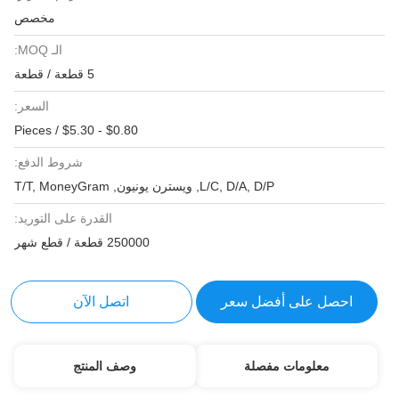
مخصص
الـ MOQ:
5 قطعة / قطعة
السعر:
$0.80 - $5.30 / Pieces
شروط الدفع:
L/C, D/A, D/P, ويسترن يونيون, T/T, MoneyGram
القدرة على التوريد:
250000 قطعة / قطع شهر
احصل على أفضل سعر
اتصل الآن
معلومات مفصلة
وصف المنتج