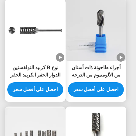
أجزاء طاحونة ذات أسنان
نوع B كربيد التولفستين
من الألومنيوم من الدرجة
الدوار الحفر الكربيد الحفر
YG8 مع قاعدة 6MM لقطع
-القطع النهائي الأسطواني
المعادن وطحنها
احصل على أفضل سعر
احصل على أفضل سعر