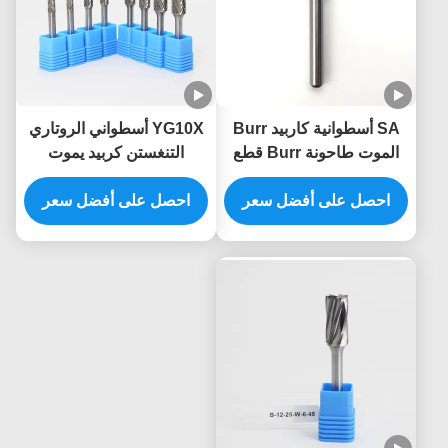
SA أسطوانية كاربيد Burr
YG10X أسطواني الروتاري
الموت طاحونة Burr قطع
التنغستن كربيد يموت
على 1/4 "شنجات صلابة
طاحونة بت لقطع الخشب
تأثير
احصل على أفضل سعر
نحت ISO9001
احصل على أفضل سعر