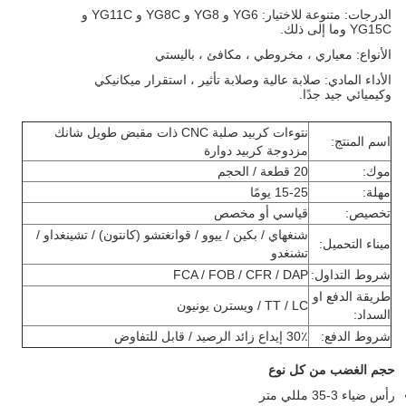
الدرجات: متنوعة للاختيار: YG6 و YG8 و YG8C و YG11C و
YG15C وما إلى ذلك.
الأنواع: معياري ، مخروطي ، مكافئ ، باليستي
الأداء المادي: صلابة عالية وصلابة تأثير ، استقرار ميكانيكي
وكيميائي جيد جدًا.
نتوءات كربيد صلبة CNC ذات مقبض طويل شانك
اسم المنتج:
مزدوجة كربيد دوارة
موك:
20 قطعة / الحجم
مهلة:
15-25 يومًا
تخصيص:
قياسي أو مخصص
شنغهاي / بكين / ييوو / قوانغتشو (كانتون) / تشينغداو /
ميناء التحميل:
تشنغدو
شروط التداول:
FCA / FOB / CFR / DAP
طريقة الدفع او
TT / LC / ويسترن يونيون
السداد:
شروط الدفع:
30٪ إيداع زائد الرصيد / قابل للتفاوض
حجم الغضب من كل نوع
رأس ضياء 3-35 مللي متر