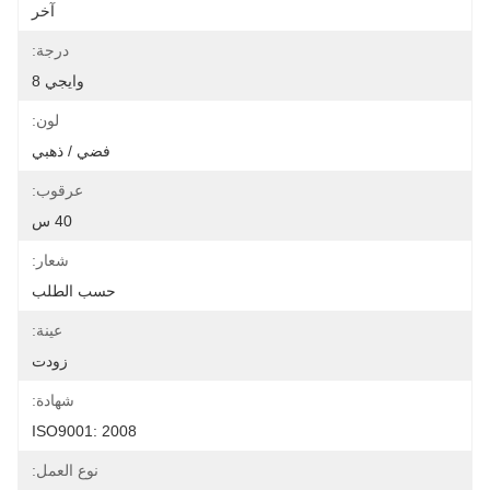
آخر
درجة:
وايجي 8
لون:
فضي / ذهبي
عرقوب:
40 س
شعار:
حسب الطلب
عينة:
زودت
شهادة:
ISO9001: 2008
نوع العمل: