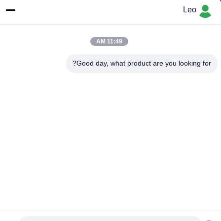
عنواننا
Leo
العنوان
رقم 1700 ، القسم الشمالي من شارع تيانفو ، منطقة التكنولوجيا الفائقة
11:49 AM
، تشنغدو ، سيتشوان ، الصين
Good day, what product are you looking for?
الهاتف
86--18483668520
سياسة الخصوصية
|
خريطة الموقع
الصين جودة جيدة كربيد الأزيز الروتاري المورد. حقوق الطبع والنشر ©
-2026 JOINT CARBIDE CO., LTD. جميع الحقوق محفوظة