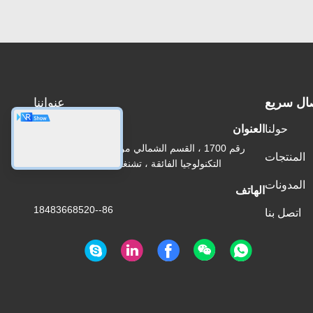
ال سريع
عنواننا
حولنا
العنوان
رقم 1700 ، القسم الشمالي من شارع تيانفو ، منطقة
المنتجات
التكنولوجيا الفائقة ، تشنغدو ، سيتشوان ، الصين
المدونات
الهاتف
86--18483668520
اتصل بنا