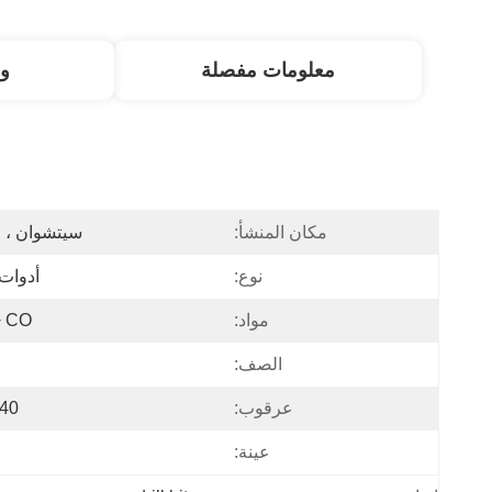
معلومات مفصلة
و
مكان المنشأ:
سيتشوان ، 
نوع:
أدوات 
مواد:
 CO
الصف:
عرقوب:
40 كرمو
عينة: