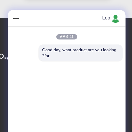
Leo
9:41 AM
Good day, what product are you looking 
., LTD.
for?
info@groupkts.com