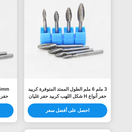
3 ملم 6 ملم الطول الممتد المتوفرة كربيد
حفر أنواع H شكل اللهب كربيد حفر غليان
حفرة
الموت قطعة للمعدن غليان الموت
أس
احصل على أفضل سعر