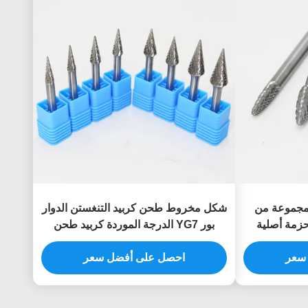
ورات مجموعة من
شكل مخروط طحن كربيد التنغستن الدوار
حزمة أصلية
بور YG7 الدرجة الموردة كربيد طحن
ور لالمعدنية
بورات للصلب المقاوم
سعر
احصل على أفضل سعر