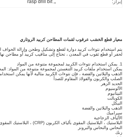
rasp drill bit
, 
,
إبراز:
معيار قطع الخشب عرقوب لقمات المطاحن كربيد الروتاري
يتم استخدام نتوءات كربيد دوارة لقطع وتشكيل وطحن وإزالة الحواف الحادة
لحفر أو قطع ثقوب في المعدن ، تحتاج إلى مثاقيب كربيد أو مطاحن نهاي
1. يمكن استخدام نتوءات الكربيد لمجموعة متنوعة من المواد
يمكن استخدام ملفات كربيد التنغستن لمجموعة متنوعة من المواد: المعادن
الذهب والبلاتين والفضة ، فإن نتوءات الكربيد مثالية لأنها يمكن استخ
الصلب والكربون والفولاذ المقاوم للصدأ
الحديد الزهر
الألومنيوم
التيتانيوم
الكوبالت
النيكل
الذهب والبلاتين والفضة
سيراميك
الألياف الزجاجية
البلاستيك ، البلاستيك المقوى بألياف الكربون (CRP) ، البلاستيك المقوى بألياف الزجاج (GRP)
النحاس والنحاس والبرونز
زنك