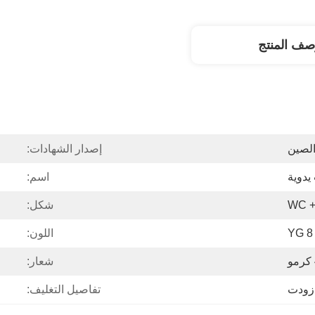
صف المنتج
الصين
إصدار الشهادات:
يدوية
اسم:
WC +
شكل:
YG 8
اللون:
شعار:
زودت
تفاصيل التغليف: