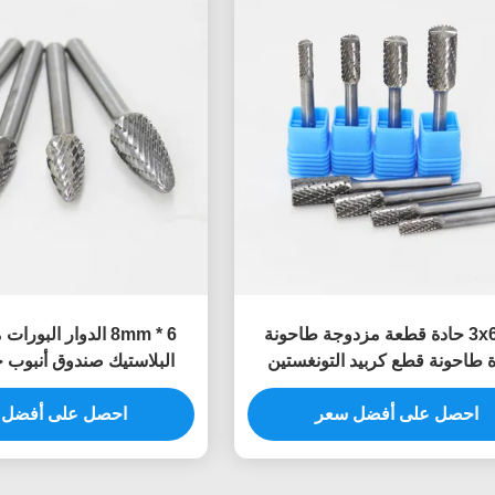
3x6mm حادة قطعة مزدوجة طاحونة
6 * 8mm الدوار الب
 طاحونة قطع كربيد التونغستين
البلاستيك صندوق أنبوب 
طوانة كربيد الطرف المسطح
الصلبة شجرة شكل كاربيد ب
احصل على أفضل سعر
الألومنيوم
احصل على أفضل 