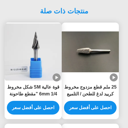
منتجات ذات صلة
25 ملم قطع مزدوج مخروط
قوة عالية SM شكل مخروط
كربيد لدغ للطحن / التلميع
6mm 1/4 "مقطع طاحونة
الصقور حفرة الدوارة سرعة
احصل على أفضل سعر
عالية
احصل على أفضل سعر