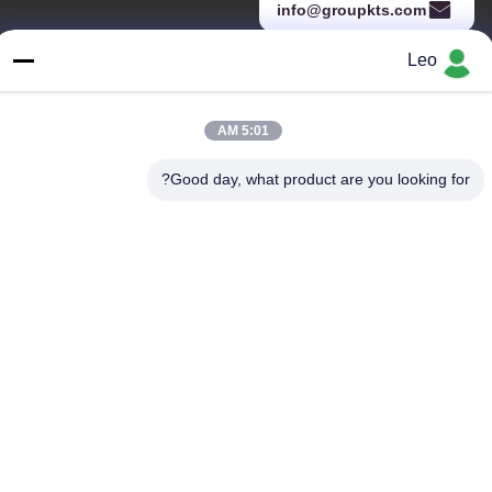
info@groupkts.com
Leo
عنواننا
5:01 AM
العنوان
رقم 1700 ، القسم الشمالي من شارع تيانفو ، منطقة التكنولوجيا الفائقة
Good day, what product are you looking for?
، تشنغدو ، سيتشوان ، الصين
الهاتف
86--18483668520
سياسة الخصوصية
|
خريطة الموقع
الصين جودة جيدة كربيد الأزيز الروتاري المورد. حقوق الطبع والنشر ©
-2026 JOINT CARBIDE CO., LTD. جميع الحقوق محفوظة