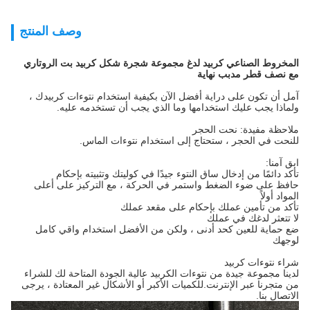
وصف المنتج
المخروط الصناعي كربيد لدغ مجموعة شجرة شكل كربيد بت الروتاري
مع نصف قطر مدبب نهاية
آمل أن تكون على دراية أفضل الآن بكيفية استخدام نتوءات كربيدك ،
ولماذا يجب عليك استخدامها وما الذي يجب أن تستخدمه عليه.
ملاحظة مفيدة: نحت الحجر
للنحت في الحجر ، ستحتاج إلى استخدام نتوءات الماس.
ابق آمنا:
تأكد دائمًا من إدخال ساق النتوء جيدًا في كوليتك وتثبيته بإحكام
حافظ على ضوء الضغط واستمر في الحركة ، مع التركيز على أعلى
المواد أولاً
تأكد من تأمين عملك بإحكام على مقعد عملك
لا تتعثر لدغك في عملك
ضع حماية للعين كحد أدنى ، ولكن من الأفضل استخدام واقي كامل
لوجهك
شراء نتوءات كربيد
لدينا مجموعة جيدة من نتوءات الكربيد عالية الجودة المتاحة لك للشراء
من متجرنا عبر الإنترنت.للكميات الأكبر أو الأشكال غير المعتادة ، يرجى
الاتصال بنا.