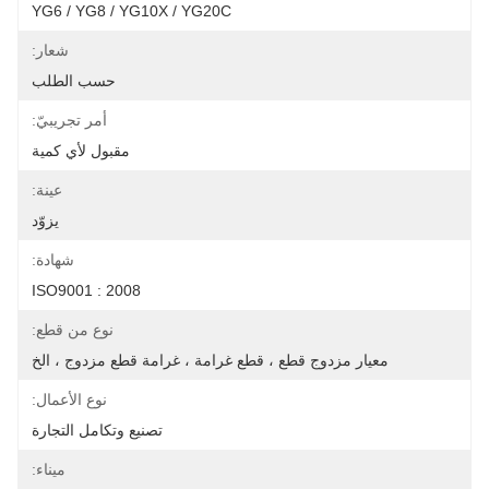
YG6 / YG8 / YG10X / YG20C
شعار:
حسب الطلب
أمر تجريبيّ:
مقبول لأي كمية
عينة:
يزوّد
شهادة:
ISO9001 : 2008
نوع من قطع:
معيار مزدوج قطع ، قطع غرامة ، غرامة قطع مزدوج ، الخ
نوع الأعمال:
تصنيع وتكامل التجارة
ميناء: