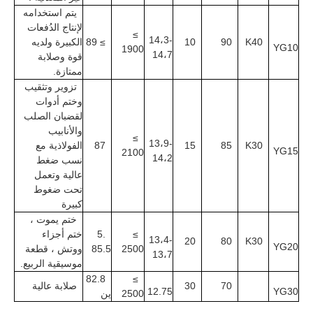
يتم استخدامه 
لإنتاج الدُفعات 
≥
14،3-
K40
90
10
≥
89
الكبيرة ولديه 
YG10
1900
14،7
قوة وصلابة 
ممتازة.
تزوير وتثقيب 
وختم أدوات 
لقضبان الصلب 
والأنابيب 
≥
13،9-
K30
85
15
87
الفولاذية مع 
YG15
2100
14،2
نسب ضغط 
عالية وتعمل 
تحت ضغوط 
كبيرة
ختم يموت ، 
≥
.5
ختم أجزاء 
13،4-
20
80
K30
YG20
2500
85.5
ووتش ، قطعة 
13،7
موسيقية الربيع.
82.8 
≥
70
30
صلابة عالية
12.75
YG30
2500
ين