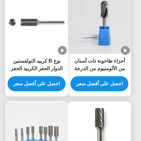
أجزاء طاحونة ذات أسنان
نوع B كربيد التولفستين
من الألومنيوم من الدرجة
الدوار الحفر الكربيد الحفر
YG8 مع قاعدة 6MM لقطع
-القطع النهائي الأسطواني
المعادن وطحنها
احصل على أفضل سعر
احصل على أفضل سعر