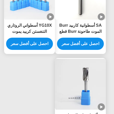
SA أسطوانية كاربيد Burr
YG10X أسطواني الروتاري
الموت طاحونة Burr قطع
التنغستن كربيد يموت
على 1/4 "شنجات صلابة
طاحونة بت لقطع الخشب
تأثير
احصل على أفضل سعر
نحت ISO9001
احصل على أفضل سعر