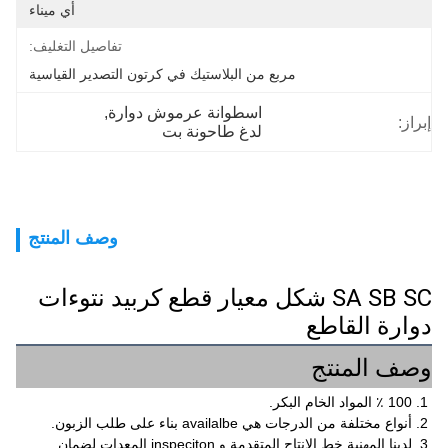
أي ميناء
تفاصيل التغليف:
مربع من البلاستيك في كرتون التصدير القياسية
اسطوانة عرموش دوارة
, 
إبراز:
لدغ طاحونة بت
وصف المنتج
SA SB SC شكل معيار قطع كربيد نتوءات
دوارة القاطع
وصف المنتج
1. 100 ٪ المواد الخام البكر.
2. أنواع مختلفة من الدرجات هي availalbe بناء على طلب الزبون.
3. لدينا المهنية خط الانتاج المتقدمة و inspeciton المعدات لضمان