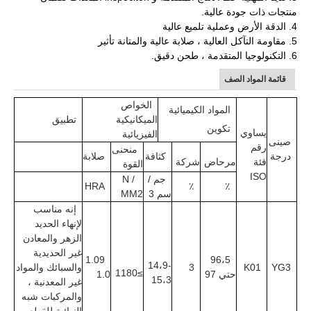
منتجات ذات جودة عالية.
4. الدقة الأرض وعملية تلميع عالية
5. مقاومة التآكل العالية ، صلابة عالية والمتانة تأثير
6. التكنولوجيا المتقدمة ، طحن دقيق.
قائمة المواد الصف
الخواص 
المواد الكيميائية
الميكانيكية 
تطبيق
تكوين
يساوي 
الفيزيائية
صينى
رقم 
منحنى 
درجة
كثافة
صلابة
فئة 
مرحاض
شركة
القوة
ISO
جم
/ 
N / 
HRA
٪
٪
سم 3
MM2
إنه مناسب 
لإنهاء الحديد 
الزهر والمعادن 
غير الحديدية 
1.09
96،5 
14،9-
YG3
K01
3
والسبائك والمواد 
≥1180
حتي 97
1.0
15،3
غير المعدنية ، 
والمركبات شبه 