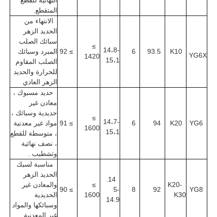
النهائية للقطع 
المتقطع.
الانتهاء من 
الحديد الزهر 
سبائك الصلب 
≥
14،8-
K10
93.5
6
≥
92
المبرد وسبائك 
YG6X
1420
15،1
الصلب المقاوم 
للحرارة والحديد 
الزهر العادي
حديد مسبوك ، 
معادن غير 
حديدية وسبائك ، 
≥
14،7-
YG6
K20
94
6
≥
91
مواد غير معدنية 
1600
15،1
، متوسطة للقطع 
، نصف نهائية 
وتشطيب
.
مناسبة لسبك 
الحديد الزهر 
14.
K20-
≥
والمعادن غير 
90
≥
5-
8
92
YG8
K30
1600
الحديدية 
14.9
وسبائكها والمواد 
غير المعدنية
.