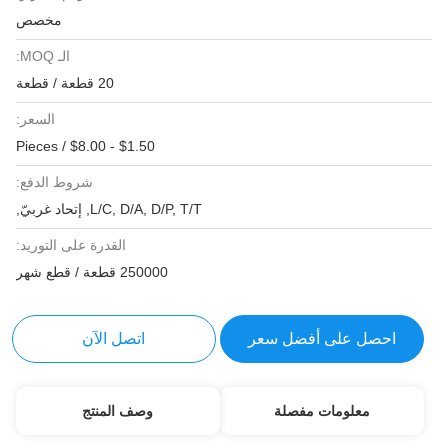
مخصص
الـ MOQ:
20 قطعة / قطعة
السعر:
$1.50 - $8.00 / Pieces
شروط الدفع:
L/C, D/A, D/P, T/T, إتحاد غربيّ,
القدرة على التوريد:
250000 قطعة / قطع شهر
احصل على أفضل سعر
اتصل الآن
معلومات مفصلة
وصف المنتج