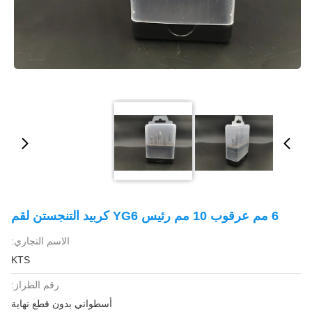
6 مم عرقوب 10 مم رئيس YG6 كربيد التنجستن لقم
الاسم التجاري:
KTS
رقم الطراز:
أسطواني بدون قطع نهاية