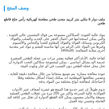
وصف المنتج
ملف دوار 6 مللي متر كربيد معدن طحن مطحنة كهربائية رأس جلخ قاطع
طحن
مواد عالية الجودة: السكاكين مصنوعة من فولاذ التنجستن عالي الجودة ،
والتي يمكن استخدامها في أعمال الحفر على الحديد والصلب والفولاذ
الكربوني وسبائك الفولاذ والفولاذ المقاوم للصدأ والنحاس والألمنيوم
وغيرها من المواد على الرغم من أنها مناسبة لليشم و مواد غير معدنية
أخرى.صلابة المعالجة: HRA≥85.
كفاءة عالية: الأداة أكثر فعالية بعشر مرات من عجلة الطحن الصغيرة
عديمة اليد.بشكل أساسي ، يمكن لمجموعة سكاكين النحت الدوارة أن
تحل محل عجلة الطحن دون التسبب في أي غبار وتلوث للبيئة.
جودة معالجة ممتازة: يتم تصنيع منتجاتنا من خلال معالجة دقيقة للغاية ،
وتضمن معالجتها السطحية أنه يمكنك إنشاء أشكال مختلفة وفقًا
لاحتياجاتك لمعالجة أنواع مختلفة من المواد بدقة.
تدوم طويلاً: إن عمر خدمة هذا المنتج هو عشرة أضعاف عمر الأدوات
الفولاذية عالية السرعة وأكثر من 200 مرة من عجلات الطحن.العملية
بسيطة والأمان مضمون.يمكن لآلة القطع الدوارة أن تقلل من كثافة اليد
العاملة وتحسن بيئة العمل.
عبوات محمولة: السكاكين معبأة في صندوق صغير لسهولة التخزين