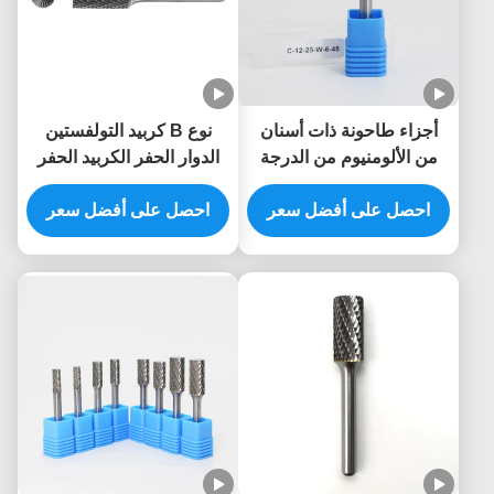
أجزاء طاحونة ذات أسنان
نوع B كربيد التولفستين
من الألومنيوم من الدرجة
الدوار الحفر الكربيد الحفر
YG8 مع قاعدة 6MM لقطع
-القطع النهائي الأسطواني
المعادن وطحنها
احصل على أفضل سعر
احصل على أفضل سعر