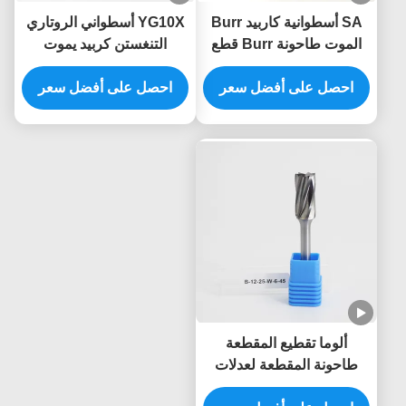
SA أسطوانية كاربيد Burr
YG10X أسطواني الروتاري
الموت طاحونة Burr قطع
التنغستن كربيد يموت
على 1/4 "شنجات صلابة
طاحونة بت لقطع الخشب
تأثير
احصل على أفضل سعر
نحت ISO9001
احصل على أفضل سعر
ألوما تقطيع المقطعة
طاحونة المقطعة لعدلات
الفولاذ المقاوم للصدأ إزالة