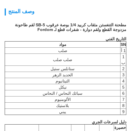
وصف المنتج
مطحنة التنغستن مثقاب كربيد 1/4 بوصة عرقوب SB-5 لقم طاحونة
مزدوجة القطع ولقم دوارة - شفرات قطع لـ Fordom
التاريخ الفني
SN
مواد
1 أ
صلب
1
صلب صلب
ب
2
ستانلس ستيل
3
الحديد الزهر
4
التيتانيوم
5
نيكل
6
سبائك النحاس / النحاس
7
الألومنيوم
8
بلاستيك
9
يبني
دليل لسرعات الجري
حصيرة