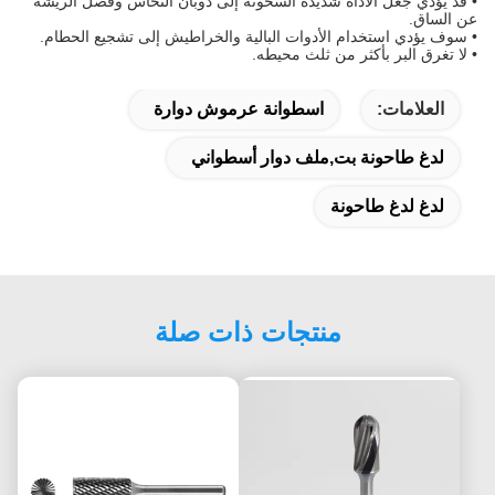
• قد يؤدي جعل الأداة شديدة السخونة إلى ذوبان النحاس وفصل الريشة
عن الساق.
• سوف يؤدي استخدام الأدوات البالية والخراطيش إلى تشجيع الحطام.
• لا تغرق البر بأكثر من ثلث محيطه.
العلامات:
اسطوانة عرموش دوارة
لدغ طاحونة بت,ملف دوار أسطواني
لدغ لدغ طاحونة
منتجات ذات صلة