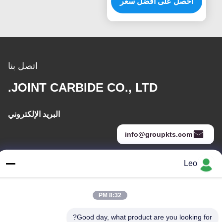
المعادن كاربيد بورس
احصل على أفضل سعر
اتصل بنا
JOINT CARBIDE CO., LTD.
البريد الإلكتروني
info@groupkts.com
Leo
عنواننا
العنوان
8:32 PM
رقم 1700 ، القسم الشمالي من شارع تيانفو ، منطقة التكنولوجيا الفائقة
، تشنغدو ، سيتشوان ، الصين
Good day, what product are you looking for?