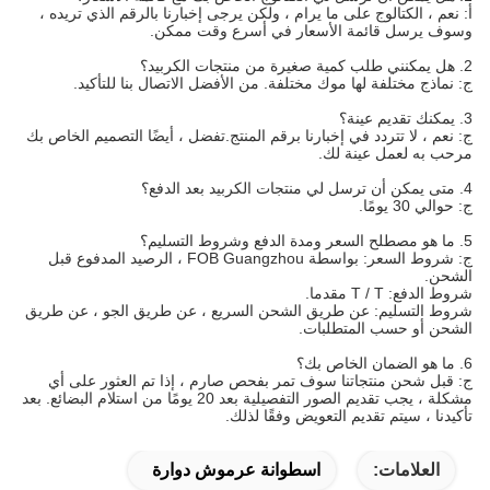
أ:
نعم ، الكتالوج على ما يرام ، ولكن يرجى إخبارنا بالرقم الذي تريده ،
وسوف يرسل قائمة الأسعار في أسرع وقت ممكن.
2. هل يمكنني طلب كمية صغيرة من منتجات الكربيد؟
ج: نماذج مختلفة لها موك مختلفة. من الأفضل الاتصال بنا للتأكيد.
3. يمكنك تقديم عينة؟
ج: نعم ، لا تتردد في إخبارنا برقم المنتج.تفضل ، أيضًا التصميم الخاص بك
مرحب به لعمل عينة لك.
4. متى يمكن أن ترسل لي منتجات الكربيد بعد الدفع؟
ج: حوالي 30 يومًا.
5. ما هو مصطلح السعر ومدة الدفع وشروط التسليم؟
ج: شروط السعر: بواسطة FOB Guangzhou ، الرصيد المدفوع قبل
الشحن.
شروط الدفع: T / T مقدما.
شروط التسليم: عن طريق الشحن السريع ، عن طريق الجو ، عن طريق
الشحن أو حسب المتطلبات.
6. ما هو الضمان الخاص بك؟
ج: قبل شحن منتجاتنا سوف تمر بفحص صارم ، إذا تم العثور على أي
مشكلة ، يجب تقديم الصور التفصيلية بعد 20 يومًا من استلام البضائع. بعد
تأكيدنا ، سيتم تقديم التعويض وفقًا لذلك.
العلامات:
اسطوانة عرموش دوارة