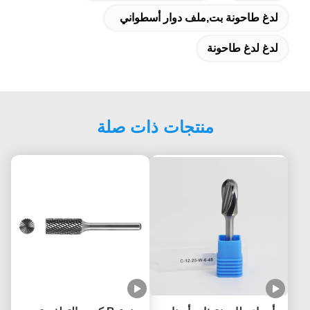
لدغ طاحونة بت,ملف دوار أسطواني
لدغ لدغ طاحونة
منتجات ذات صلة