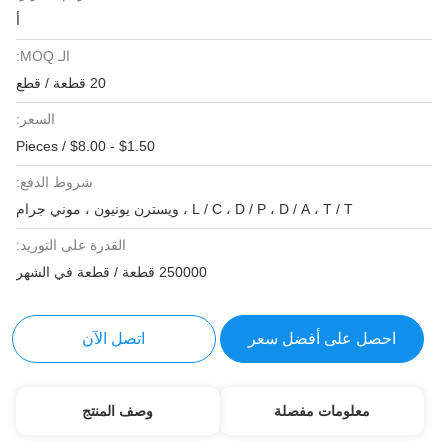
أ
الـ MOQ:
20 قطعة / قطع
السعر:
$1.50 - $8.00 / Pieces
شروط الدفع:
L / C ، D / P ، D / A ، T / T ، ويسترن يونيون ، موني جرام
القدرة على التوريد:
250000 قطعة / قطعة في الشهر
احصل على أفضل سعر
اتصل الآن
معلومات مفصلة
وصف المنتج