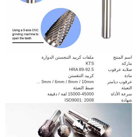
اسم المنتج
ملفات كربيد التنجستن الدوارة
ماركة
KTS
صلابة عرقوب
HRA 89-92.5
مادة
كربيد التنغستن
عرقوب ديامتر
3mm / 6mm / 8mm / 10mm ...
التعبئة
ضبط التعبئة
سرعة الأداة
15000-45000 لفة / دقيقة
شهادة
ISO9001: 2008