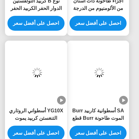
أجزاء طاحونة ذات أسنان
نوع B كربيد التولفستين
من الألومنيوم من الدرجة
الدوار الحفر الكربيد الحفر
YG8 مع قاعدة 6MM لقطع
-القطع النهائي الأسطواني
المعادن وطحنها
احصل على أفضل سعر
احصل على أفضل سعر
SA أسطوانية كاربيد Burr
YG10X أسطواني الروتاري
الموت طاحونة Burr قطع
التنغستن كربيد يموت
على 1/4 "شنجات صلابة
طاحونة بت لقطع الخشب
تأثير
احصل على أفضل سعر
نحت ISO9001
احصل على أفضل سعر