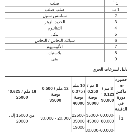
1 أ
صلب
1 ب
صلب صلب
2
ستانلس ستيل
3
الحديد الزهر
4
التيتانيوم
5
نيكل
6
سبائك النحاس / النحاس
7
الألومنيوم
8
بلاستيك
9
يبني
دليل لسرعات الجري
حصيرة
nr.
6 مم /
10 ملم
3 مم /
12 ملم / 0.500
ماكس
0.250
/ 0.375
16 ملم / 0.625 '
0.123 "
بوصة
دورة
بوصة
بوصة
25000
35000
90.000
في
50000
40000
الدقيقة
60.000-
35000-
22500-
من 15000 إلى
1 أ
20،000 - 30،000
20000
35000
45000
80.000
19000
30.000-
60.000-