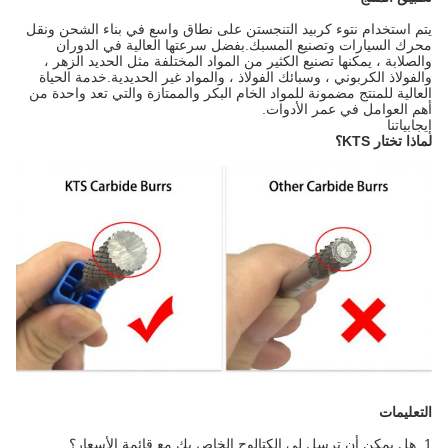
يتم استخدام نتوء كربيد التنجستن على نطاق واسع في بناء الشحن ونقل
محرك السيارات وتصنيع المسبك.بفضل سرعتها العالية في الدوران
والصلابة ، يمكنها تصنيع الكثير من المواد المختلفة مثل الحديد الزهر ،
والفولاذ الكربوني ، وسبائك الفولاذ ، والمواد غير الحديدية.خدمة الحياة
العالية للمنتج مضمونة للمواد الخام البكر والممتازة والتي تعد واحدة من
أهم العوامل في عمر الأدوات.
إيجابياتنا
لماذا تختار KTS؟
التعليمات
1. هل يمكن أن ترسل لي الكتالوج الخاص بك مع قائمة الأسعار؟