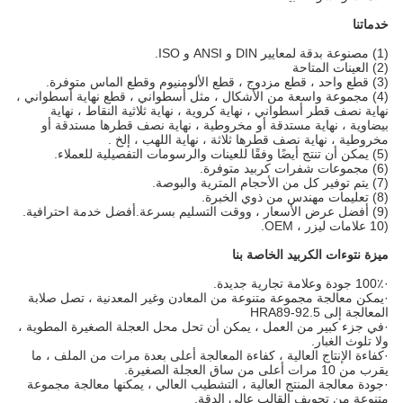
خدماتنا
(1) مصنوعة بدقة لمعايير DIN و ANSI و ISO.
(2) العينات المتاحة
(3) قطع واحد ، قطع مزدوج ، قطع الألومنيوم وقطع الماس متوفرة.
(4) مجموعة واسعة من الأشكال ، مثل أسطواني ، قطع نهاية أسطواني ،
نهاية نصف قطر أسطواني ، نهاية كروية ، نهاية ثلاثية النقاط ، نهاية
بيضاوية ، نهاية مستدقة أو مخروطية ، نهاية نصف قطرها مستدقة أو
مخروطية ، نهاية نصف قطرها ثلاثة ، نهاية اللهب ، إلخ .
(5) يمكن أن تنتج أيضًا وفقًا للعينات والرسومات التفصيلية للعملاء.
(6) مجموعات شفرات كربيد متوفرة.
(7) يتم توفير كل من الأحجام المترية والبوصة.
(8) تعليمات مهندس من ذوي الخبرة.
(9) أفضل عرض الأسعار ، ووقت التسليم بسرعة.أفضل خدمة احترافية.
(10 علامات ليزر ، OEM.
ميزة نتوءات الكربيد الخاصة بنا
·
100٪ جودة وعلامة تجارية جديدة.
·
يمكن معالجة مجموعة متنوعة من المعادن وغير المعدنية ، تصل صلابة
المعالجة إلى HRA89-92.5
·
في جزء كبير من العمل ، يمكن أن تحل محل العجلة الصغيرة المطوية ،
ولا تلوث الغبار.
·
كفاءة الإنتاج العالية ، كفاءة المعالجة أعلى بعدة مرات من الملف ، ما
يقرب من 10 مرات أعلى من ساق العجلة الصغيرة.
·
جودة معالجة المنتج العالية ، التشطيب العالي ، يمكنها معالجة مجموعة
متنوعة من تجويف القالب عالي الدقة.