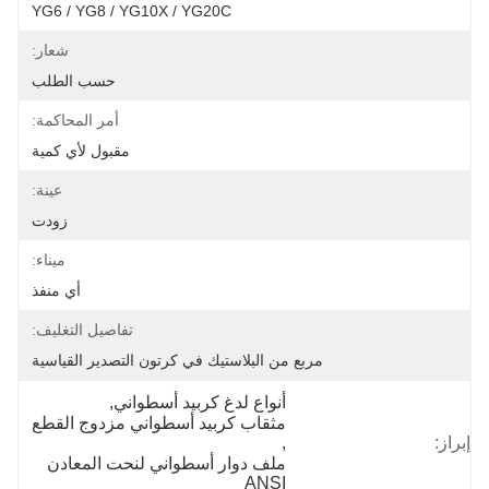
YG6 / YG8 / YG10X / YG20C
شعار:
حسب الطلب
أمر المحاكمة:
مقبول لأي كمية
عينة:
زودت
ميناء:
أي منفذ
تفاصيل التغليف:
مربع من البلاستيك في كرتون التصدير القياسية
أنواع لدغ كربيد أسطواني
, 
مثقاب كربيد أسطواني مزدوج القطع
إبراز:
, 
ملف دوار أسطواني لنحت المعادن 
ANSI