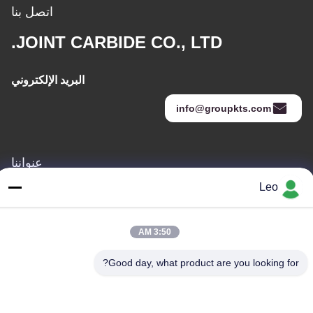
اتصل بنا
JOINT CARBIDE CO., LTD.
البريد الإلكتروني
info@groupkts.com
عنواننا
Leo
العنوان
رقم 1700 ، القسم الشمالي من شارع تيانفو ، منطقة التكنولوجيا الفائقة
، تشنغدو ، سيتشوان ، الصين
3:50 AM
الهاتف
Good day, what product are you looking for?
86--18483668520