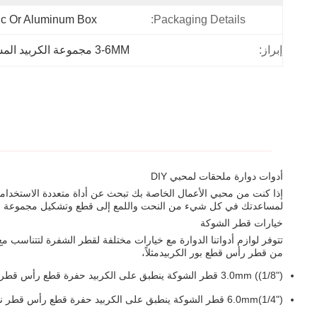
ic Or Aluminum Box
Packaging Details:
إبراز:
3-6MM مجموعة الكربيد المسمونة,مجموعات الكربيد المسمونة
أدوات دوارة ملحقات لمحبي DIY
إذا كنت من محبي الأعمال الخاصة بك تبحث عن أداة متعددة الاستخدام
لمساعدتك في كل شيء من النحت واللمع إلى قطع وتشكيل مجموعة متنوع
خيارات قطر الشوكة
من قطر رأس قطع بور الكربيدمثلاً،
3.0mm ((1/8") قطر الشوكة ينطبق على الكربيد حفرة قطع رأس قطر نطاق 1.0-6.0mm
6.0mm(1/4") قطر الشوكة ينطبق على الكربيد حفرة قطع رأس قطر نطاق 6.0-25.0mm