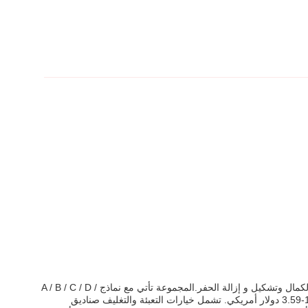
مجموعة الحفر الدوارة للسبائك الصلبة ، والمعروفة أيضًا باسم مجموعة حفر الكربيد التنغستنية الدوارة ، تقدم أداءً عالًا ودائمًا لاحتياجاتك في الطحن والكمال وتشكيل و إزالة الحفر.المجموعة تأتي مع نماذج A / B / C / D /
E / F / G / H / J / K / L / M / N / T ومعتمدة مع ISO9001-2008تحتوي كل مجموعة على الحد الأدنى لكمية الطلب من 50 قطعة ولها نطاق سعر 1.59-3.59 دولار أمريكي. تشمل خيارات التعبئة والتغليف صناديق