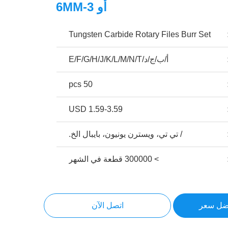
أو 3-6MM
Tungsten Carbide Rotary Files Burr Set
أ/ب/ج/د/E/F/G/H/J/K/L/M/N/T
50 pcs
1.59-3.59 USD
/ تي تي، ويسترن يونيون، بايبال الخ.
> 300000 قطعة في الشهر
ضل سعر
اتصل الآن