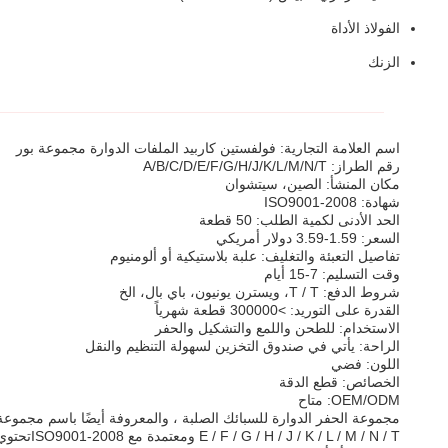
الفولاذ الأداة
الزنك
اسم العلامة التجارية: فولفستين كاربيد الملفات الدوارة مجموعة بور
رقم الطراز: A/B/C/D/E/F/G/H/J/K/L/M/N/T
مكان المنشأ: الصين، سيتشوان
شهادة: ISO9001-2008
الحد الأدنى لكمية الطلب: 50 قطعة
السعر: 1.59-3.59 دولار أمريكي
تفاصيل التعبئة والتغليف: علبة بلاستيكية أو ألومنيوم
وقت التسليم: 7-15 أيام
شروط الدفع: T / T، ويسترن يونيون، باي بال، الخ
القدرة على التوريد: >300000 قطعة شهرياً
الاستخدام: للطحن واللمع والتشكيل والحفر
الراحة: يأتي في صندوق التخزين لسهولة التنظيم والنقل
اللون: فضي
الخصائص: قطع الدقة
OEM/ODM: متاح