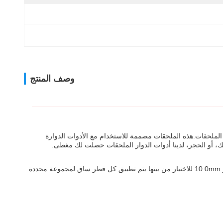
وصف المنتج
لملحقات.هذه الملحقات مصممة للاستخدام مع الأدوات الدوارة
، أو الحجر، لدينا أدوات الدوار الملحقات حصلت لك مغطى.
تتوفر لوازم أدواتنا الدوارة مع خيارات مختلفة لقطر الشفرة لتتناسب مع احتياجاتك المحددة. نحن نقدم قطرات الشفرة 3.0mm ، 6.0mm ، 8.0mm ، و 10.0mm للاختيار من بينها.يتم تطبيق كل قطر ساق لمجموعة محددة