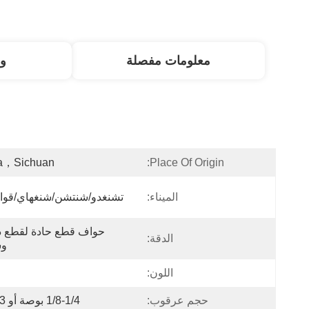
معلومات مفصلة
و
a，Sichuan
Place Of Origin:
الميناء:
تشنغدو/شنتشن/شنغهاي/قوا
الدقة:
وس
اللون:
ا
حجم عرقوب:
1/8-1/4 بوصة أو 3-6 مم