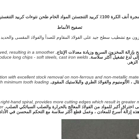
أنف الكرة 100٪ كربيد التنجستن المواد الخام طحن نتوءات كربيد التنغستن
تصفيح الأنماط
زون مع تشطيب سطح جيد على الفولاذ المقاوم للصدأ والفولاذ المقسى والحديد ال
 بإزالة المخزون السريع وزيادة معدلات الإنتاج.
ved, resulting in a smoother
 إلى لدغ تشغيل أكثر سلاسة.
ce long chips - soft steels, cast iron welds.
الزهر.
tion with excellent stock removal on non-ferrous and non-metallic materi
ل ، الألومنيوم والفولاذ الطري والبلاستيك المقوى.
th minimum tooth loading.
right-hand spiral, provides more cutting edges which result in greater ma
لى اختراق أكبر للمواد من الفولاذ المعالج بالحرارة والصلب السبائكي الصلب.
er
هذه إزالة أسرع للمعادن ، وعمل قطع أكثر سلاسة مع التحكم المحسن في الأداة