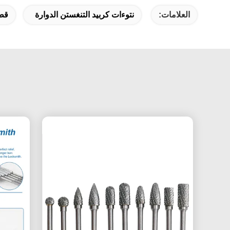
العلامات:
نتوءات كربيد التنغستن الدوارة
قطع