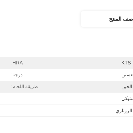
صف المنتج
HRA:
KTS
نغستن
درجة:
لجبن
طريقة اللحام:
تيكي
الروتاري