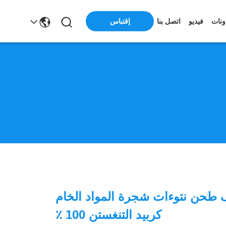
ونات
فيديو
اتصل بنا
إقتباس
نف طحن نتوءات شجرة المواد الخام
كربيد التنغستن 100 ٪