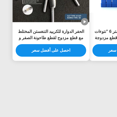
عرقوب طويل 120 مللي متر 6 "نتوءات
الحفر الدوارة للكربيد التنغستن المختلط
 قطع مزدوجة
مع قطع مزدوج لقطع طاحونة الصفر و
 المعادن في
1/4 "المنحدرات المعدنية البوليستين
سعر
السيارات
احصل على أفضل سعر