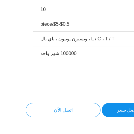
10
$0.5-$5/piece
L / C ، T / T ، ويسترن يونيون ، باي بال
100000 شهر واحد
ضل سعر
اتصل الآن