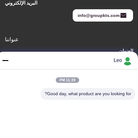
البريد الإلكتروني
info@groupkts.com
عنواننا
العنوان
رقم 1700 ، القسم الشمالي من شارع تيانفو ، منطقة التكنولوجيا الفائقة
Leo
، تشنغدو ، سيتشوان ، الصين
الهاتف
11:39 PM
86--18483668520
Good day, what product are you looking for?
سياسة الخصوصية
|
خريطة الموقع
الصين جودة جيدة كربيد الأزيز الروتاري المورد. حقوق الطبع والنشر ©