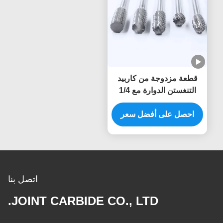
قطعة مزدوجة من كاربيد
التنغستن الدوارة مع 1/4
بوصة الشوكة و 70-90HRA
صلابة لتحرير المعادن
احصل على أفضل سعر
اتصل بنا
JOINT CARBIDE CO., LTD.