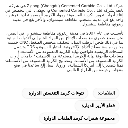
شركة Zigong (Chengdu) Cemented Carbide Co. ، Ltd هي شركة
تابعة لشركة Zigong Cemented Carbide Co. ، Ltd. ، التي تتخصص في
إنتاج أدوات تدوير الكربيد المسمونة ومواد الكربيد المسمونة.لدينا فرعين،
واحد يقع في مدينة تشنغدو، مقاطعة سيتشوان، والآخر يقع في مدينة
زيغونغ، مقاطعة سيتشوان.
تأسست في عام 2007 في مدينة زيغونغ، مقاطعة سيتشوان. في الصين،
نحن مصنع حصري مع معدات الإنتاج من المواد الخام إلى الأدوات النهائية.
بما في ذلك طحن الرطب الميل،التجفيف منخفض الضغط، CNC خمسة
محاور، ماسح سطح الأداة الإلكترونية، اختبار القسوة و TRS.وتشمل
المنتجات الرئيسية طواحين نهاية الكربيد المصنوعة من الأسمنت /
مساحات طاحونة نهاية الكربيد المصنوعة من الأسمنت / حاملات أدوات
الكربيد المصنوعة من الأسمنت ومصابيح الكربيد المصنوعة من الأسمنتلقد
قمنا بتصديرنا إلى أمريكا الشمالية، أوروبا، آسيا، إلخ ساعدنا في صنع
منتجات رخيصة من الطراز العالمي
العلامات:
نتوءات كربيد التنغستن الدوارة
قطع الأزيز الدوارة
مجموعة شفرات كربيد الملفات الدوارة