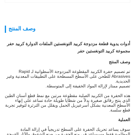
وصف المنتج
أدوات يدوية قطعة مزدوجة كربيد التونغستين الملفات الدوارة كربيد حفر
مجموعة كربيد التونغستين حفر
وصف المنتج
تم تصميم حفرة الكربيد المقطوعة المزدوجة الأسطوانية لـ Rapid
Abrasives للطحن على الأسطح المسطحة على التطبيقات المعدنية وغير
الحديدية.
تصميم ممتاز لإزالة المواد الخفيفة إلى المتوسطة.
هذه الحفرة من الكربيد الصلبة مقطوعة مرتين مع نمط قطع أسنان الطين
الذي ينتج رقائق صغيرة بدلاً من شظايا طويلة حادة تساعد على إنهاء
الأسطح المعدنية بشكل أسرعيزيل الحمل ويقلل من الثرثرة لتوفير تجربة
قطع سلسة.
العملية
سوف يساعد تحريك الحفرة على السطح تدريجياً في إزالة المادة
المطلوبة فقط وسيساعد في منع الحفرة من صنع الشقوق والآثار القبيحة.