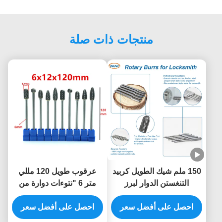
منتجات ذات صلة
150 ملم شيك الطويل كربيد
عرقوب طويل 120 مللي
التنغستن الدوار لبرز
متر 6 "نتوءات دوارة من
المعالجة حفرة القفل العميق
كربيد التنجستن قطع
احصل على أفضل سعر
مع أطول إضافية كربيد غلي
احصل على أفضل سعر
مزدوجة لقمة طحن القالب
الصابون
لمعالجة المعادن في الفتحة