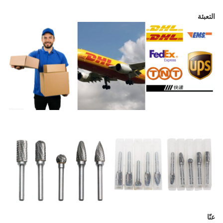
التعبئة
عنّا