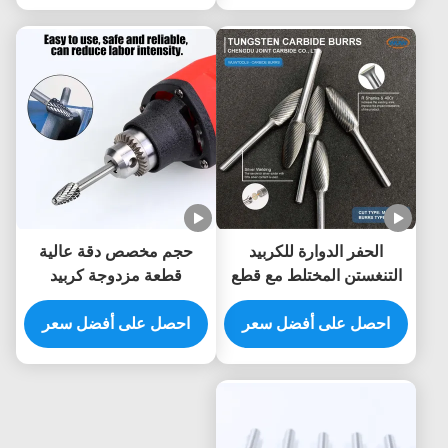
العميقة قالب السيارات
الحفر الدوارة للكربيد
حجم مخصص دقة عالية
التنغستن المختلط مع قطع
قطعة مزدوجة كربيد
مزدوج لقطع طاحونة الصفر
التونغستين الصفيحة الدوارة
احصل على أفضل سعر
و 1/4 "المنحدرات المعدنية
احصل على أفضل سعر
6mm شنك الموت طاحونة
البوليستين
الحفر Burr قطع