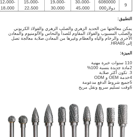
12،000-
15،000-
19،000-
30،000-
6080000
9
دولار000
45،000
30،000
22،500
18،000
التطبيق:
يمكن معالجتها من الحديد الزهري والصلب الزهري والفولاذ الكربوني
والصلب المسبوب والفولاذ المقاوم للصدأ والنحاس والألومنيوم والمعادن
الأخرى والرخام والياه والعظام وغيرها من المعادن.صلابة معالجة تصل
إلى HRA85.
الميزة:
110 سنوات خبرة مهنية
2مادة جديدة بنسبة 100%
3. تكون أكثر صلابة
4خدمة OEM و ODM
5جميع شروط الدفع مدعومة
6وقت تسليم سريع ونقل مريح