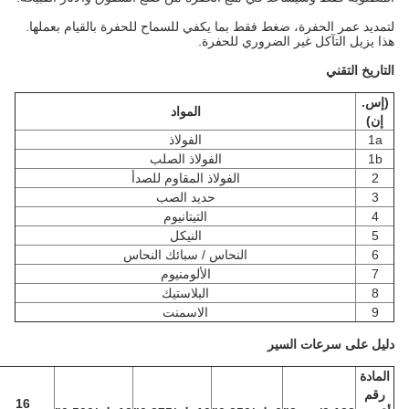
لتمديد عمر الحفرة، ضغط فقط بما يكفي للسماح للحفرة بالقيام بعملها.
هذا يزيل التآكل غير الضروري للحفرة.
التاريخ التقني
(إس.
المواد
إن)
1a
الفولاذ
1b
الفولاذ الصلب
2
الفولاذ المقاوم للصدأ
3
حديد الصب
4
التيتانيوم
5
النيكل
6
النحاس / سبائك النحاس
7
الألومنيوم
8
البلاستيك
9
الاسمنت
دليل على سرعات السير
المادة
رقم
16