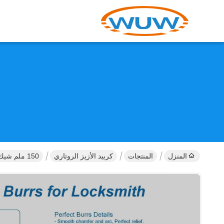
المنزل
المنتجات
كربيد الأزيز الروتاري
150 ملم شيك الطويل كربيد التنغستن الدوار لبرز المعالجة حفرة القفل العميق مع أطول إضافية كربيد غلي الصابون