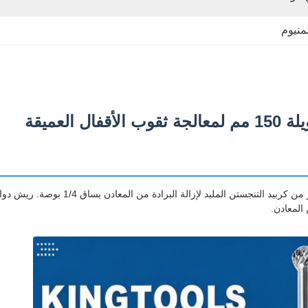
منيوم
لعميقة