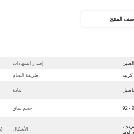
صف المنتج
لصين
إصدار الشهادات:
كربيد
طريقة اللحام:
اصيل
مادة:
حجم ساق:
قطع مزدوج (قياسي)، قطع فردي، 
الأشكال:
ألوما