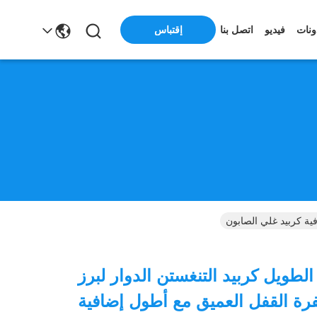
ونات
فيديو
اتصل بنا
إقتباس
 الطويل كربيد التنغستن الدوار لبرز
رة القفل العميق مع أطول إضافية