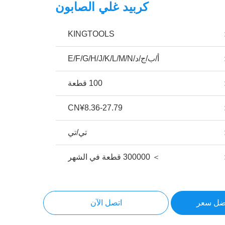
كربيد غلي الصابون
KINGTOOLS
أ/ب/ج/د/E/F/G/H/J/K/L/M/N
100 قطعة
CN¥8.36-27.79
تي/تي
＞ 300000 قطعة في الشهر
ضل سعر
اتصل الآن