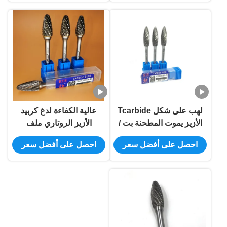
لهب على شكل Tcarbide
عالية الكفاءة لدغ كربيد
الأزيز يموت المطحنة بت /
الأزيز الروتاري ملف
6MM الكرة رئيس كربيد
الحفر بت تخصيص شعار
احصل على أفضل سعر
احصل على أفضل سعر
الأزيز الروتاري