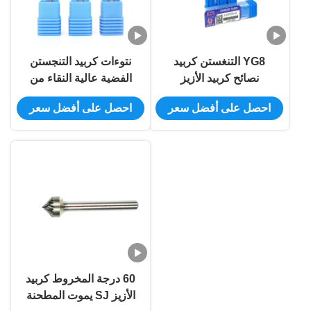
YG8 التنغستن كربيد
نتوءات كربيد التنجستن
نصائح كربيد الأزيز
الفضية عالية النقاء من
مجموعة اسطوانة شحن
كربيد الصلب
احصل على أفضل سعر
احصل على أفضل سعر
الميناء دون قطع نهاية
60 درجة المخروط كربيد
الأزيز SJ يموت المطحنة