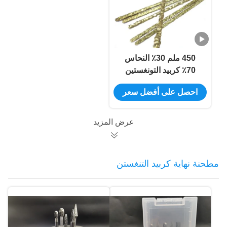
450 ملم 30٪ النحاس
70٪ كربيد التونغستين
القضبان المركبة للنفط
احصل على أفضل سعر
السطحي
عرض المزيد
مطحنة نهاية كربيد التنغستن