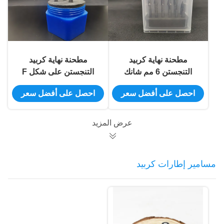
مطحنة نهاية كربيد
مطحنة نهاية كربيد
التنجستن 6 مم شانك
التنجستن على شكل F
YG10X
YG6 لطاحونة القالب
احصل على أفضل سعر
احصل على أفضل سعر
عرض المزيد
مسامير إطارات كربيد