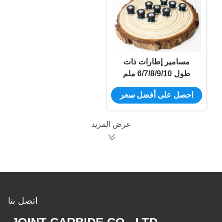
مسامير إطارات ذات
طول 6/7/8/9/10 ملم
وقطر 12 ملم لإصلاح
احصل على أفضل سعر
الإطارات المستنفذة
عرض المزيد
اتصل بنا