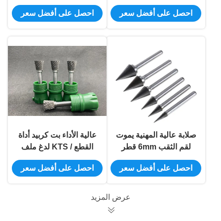
الروتاري أداة خدمة
المعتمدة من ISO9001
احصل على أفضل سعر
احصل على أفضل سعر
صانعي القطع الأصلية
صلابة عالية المهنية يموت
عالية الأداء بت كربيد أداة
لقم الثقب 6mm قطر
القطع / KTS لدغ ملف
القطر
الروتاري
احصل على أفضل سعر
احصل على أفضل سعر
عرض المزيد