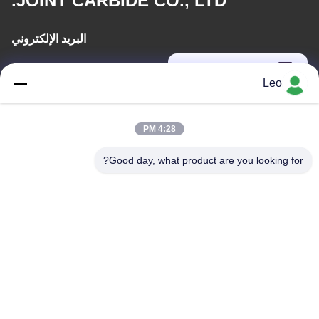
JOINT CARBIDE CO., LTD.
البريد الإلكتروني
info@groupkts.com
Leo
عنواننا
4:28 PM
العنوان
Good day, what product are you looking for?
رقم 1700 ، القسم الشمالي من شارع تيانفو ، منطقة التكنولوجيا الفائقة
، تشنغدو ، سيتشوان ، الصين
الهاتف
86-028-61103763
سياسة الخصوصية
|
خريطة الموقع