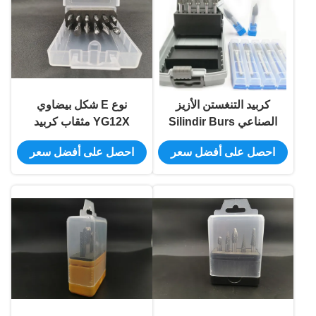
كربيد التنغستن الأزيز
نوع E شكل بيضاوي
الصناعي Silindir Burs
YG12X مثقاب كربيد
Se-5 Se-3 Sf-1 Double
التنجستن
احصل على أفضل سعر
احصل على أفضل سعر
Cut