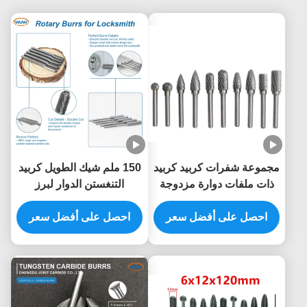
مجموعة شفرات كربيد كربيد
150 ملم شيك الطويل كربيد
ذات ملفات دوارة مزدوجة
التنغستن الدوار لبرز
القطع 50000 دورة في
المعالجة حفرة القفل العميق
الدقيقة
احصل على أفضل سعر
احصل على أفضل سعر
مع أطول إضافية كربيد غلي
الصابون