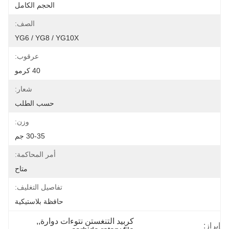
الحجم الكامل
الصف:
YG6 / YG8 / YG10X
عرقوب:
40 كرمو
شعار:
حسب الطلب
وزن:
30-35 جم
أمر المحاكمة:
متاح
تفاصيل التغليف:
حافظة بلاستيكية
كربيد التنغستن نتوءات دوارة,
, 
إبراز: