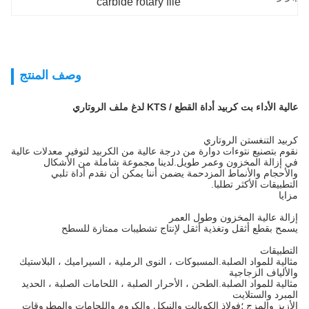
carbide rotary file
وصف المنتج
عالية الأداء بت كربيد أداة القطع / KTS لدغ ملف الروتاري
كربيد التنغستن الروتاري
نقوم بتصنيع نتوءات دوارة من درجة عالية من الكربيد لتوفير معدلات عالية
في إزالة المخزون وعمر طويل.لدينا مجموعة شاملة من الأشكال
والأحجام والأنماط المزدحمة يضمن أننا يمكن أن نقدم أداة تلبي
التطبيقات الأكثر تطلبا.
مزايا
إزالة عالية المخزون وطول العمر
يسمح بقطع أثقل وتغذية أثقل لإنتاج تشطيبات ممتازة للسطح
التطبيقات
مثالية للمواد الصلبة.المسبوكات ، النوى الرملية ، السيراميك ، البلاستيك
والألياف الزجاجية
مثالية للمواد الصلبة.الطحن ، الأحرار الصلبة ، اللحامات الصلبة ، الحديد
المبرد والستلايت
الأزيز والمزج ؛فولاذ الكوبالت والنيكل والكروم واللحامات والمطروقات