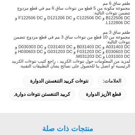
طقم ساق 6 مم
مجموعة مكونة من 5 قطع من نتوءات ساق 6 مم في قطع مزدوج
تتضمن نتوءات التالية:
B122506 DC و C122506 DC و D121206 DC و F122506 DC و
L122806 DC.
طقم ساق 3 مم
مجموعة من 10 قطع من نتوءات ساق 3 مم في قطع مزدوج تتضمن
نتوءات التالية:
A031403 DC و B031403 DC و C031403 DC و D030303 DC و
E030603 DC و F031203 DC و G031203 DC و H030603 DC و
L031003 DC و M031203 DC.
لمزيد من المعلومات حول نتوءات الكربيد ، راجع كتيب نتوءات الكربيد
الرئيسية أو اتصل بنا للحصول على نصائح بشأن التطبيقات التقنية.
العلامات:
نتوءات كربيد التنغستن الدوارة
قطع الأزيز الدوارة
كربيد التنغستن نتوءات دوارة,
منتجات ذات صلة