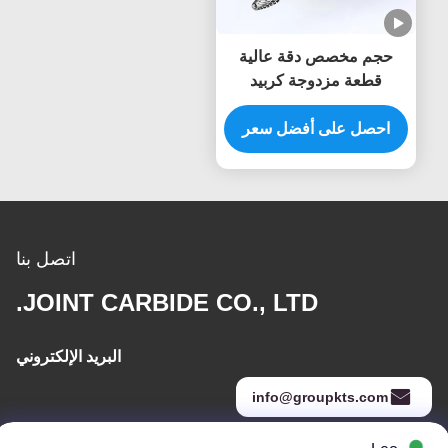
حجم مخصص دقة عالية
قطعة مزدوجة كربيد
التونغستين الصفيحة الدوارة
احصل على أفضل سعر
6mm شنك الموت طاحونة
الحفر Burr قطع
اتصل بنا
JOINT CARBIDE CO., LTD.
البريد الإلكتروني
info@groupkts.com