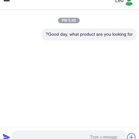
Leo
عنواننا
العنوان
5:40 PM
رقم 1700 ، القسم الشمالي من شارع تيانفو ، منطقة التكنولوجيا الفائقة
Good day, what product are you looking for?
، تشنغدو ، سيتشوان ، الصين
الهاتف
86--18483668520
سياسة الخصوصية
|
خريطة الموقع
الصين جودة جيدة كربيد الأزيز الروتاري المورد. حقوق الطبع والنشر ©
-2026 JOINT CARBIDE CO., LTD. جميع الحقوق محفوظة