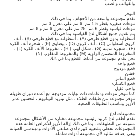
والقوالب والصب
التوفر
نقدم مجموعة واسعة من الأحجام ، بما في ذلك:
نتوءات صغيرة بقطر 1.5 مم -6 مم على مغزل 3 مم
نتوءات قياسية بقطر 6 مم -25 مم على مغزل 6 مم و 8 مم
يتم تقديم جميع أشكال لدغ القياسية بما في ذلك:
أسطوانة بدون قطع طرفي (A) ، أسطوانة مع قطع طرفي (B) ، أنف
كروي أسطواني (C) ، أنف كروي (D) ، بيضاوي (E) ، شجرة أنف الكرة
(F) ، شجرة مدببة (G) ، شكل لهب ( H) ، مخروط الأنف الكرة (L) ،
المخروط المتضمن الزاوية (M) والمخروط المقلوب (N).
نحن نقدم مجموعة من أنماط القطع بما في ذلك:
قطع واحد
قطع مزدوج
خشن
قطع الماس
قطع الكسارة
واجب ثقيل
كما تتوفر نتوءات ودعامات ذات نهايات مزدوجة مع أعمدة دوران طويلة.
تتوفر مجموعة من طبقات الطلاء ، مثل نيتريد التيتانيوم ، لتحسين عمر
الأزيز وتناسب التطبيقات الصعبة.
مجموعات لدغ
تقدم أطقم لدغ كربيد رئيسية مجموعة مختارة من الأشكال لمجموعة
متنوعة من التطبيقات ، بما في ذلك إزالة الأزيز للأغراض العامة.هذه
المجموعات تحظى بشعبية كبيرة لدى صانعي الأدوات ومهندسي الصيانة
وهي إضافة مثالية لأي مجموعة أدوات شاملة.