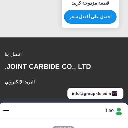
قطعة مزدوجة كربيد
التونغستين الصفيحة الدوارة
احصل على أفضل سعر
6mm شنك الموت طاحونة
الحفر Burr قطع
اتصل بنا
JOINT CARBIDE CO., LTD.
البريد الإلكتروني
info@groupkts.com
Leo
عنواننا
العنوان