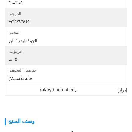
1/8"--1"
الدرجة:
YG6/7/8/10
شحنة:
الجو / البحر / البر
عرقوب:
6 مم
تفاصيل التغليف:
حالة بلاستيكيّ
rotary burr cutter
, 
,
إبراز:
وصف المنتج