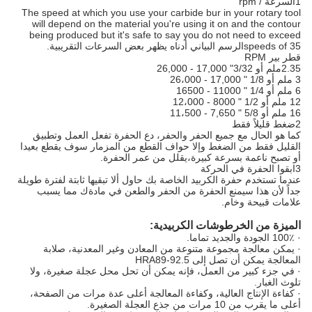
1السرعة / rpm
The speed at which you use your carbide bur in your rotary tool
will depend on the material you're using it on and the contour
being produced but it's safe to say you do not need to exceed
speeds of 35الرسم البياني أدناه يظهر بعض السرعات التقريبية.
قطر بير RPM
2.35ملم أو 3/32" 17,000 - 26,000
3 ملم أو 1/8 " 17,000 - 26،000
6 ملم أو 1/4 " 11000 - 16500
12 ملم أو 1/2 " 8000 - 12،000
16 ملم أو 5/8 " 7,650 - 11،500
2ضغط قليلاً فقط
كما هو الحال مع جميع الحفر والحفر، دع الحفرة تفعل العمل وتطبيق
القليل فقط من الضغط وإلا حواف القطع من المزمار سوف يقطع بعيدا
أو تصبح ناعمة بسرعة كبيرة،يقلل من عمر الحفرة.
3ابقوا الحفرة في الحركة
عندما تستخدم حفرة الكربيد الخاصة بك حاول ألا تبقيها ثابتة لفترة طويلة
جداً لأن هذا سيمنع الحفرة من الحفر والطعن في مادةك مما يسبب
علامات قبيحة وخام.
الميزة من الخرطوشات الكربيدية:
· 100٪ الجودة والجديد تماما.
· يمكن معالجة مجموعة متنوعة من المعادن وغير المعدنية، صلابة
المعالجة يمكن أن تصل إلى HRA89-92.5
· في جزء كبير من العمل، فإنه يمكن أن تحل محل عجلة صغيرة، ولا
تلوث الغبار.
· كفاءة الإنتاج العالية، وكفاءة المعالجة أعلى عدة مرات من الصفحة،
أعلى ما يقرب من 10 مرات من جذع العجلة الصغيرة.