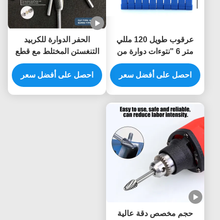
عرقوب طويل 120 مللي
الحفر الدوارة للكربيد
متر 6 "نتوءات دوارة من
التنغستن المختلط مع قطع
كربيد التنجستن قطع
مزدوج لقطع طاحونة الصفر
احصل على أفضل سعر
مزدوجة لقمة طحن القالب
احصل على أفضل سعر
و 1/4 "المنحدرات المعدنية
لمعالجة المعادن في الفتحة
البوليستين
العميقة قالب السيارات
حجم مخصص دقة عالية