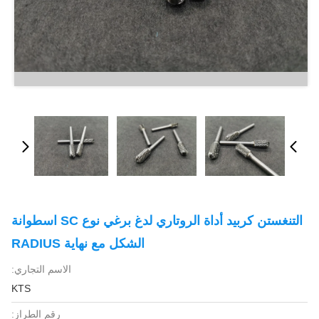
التنغستن كربيد أداة الروتاري لدغ برغي نوع SC اسطوانة
الشكل مع نهاية RADIUS
الاسم التجاري:
KTS
رقم الطراز: