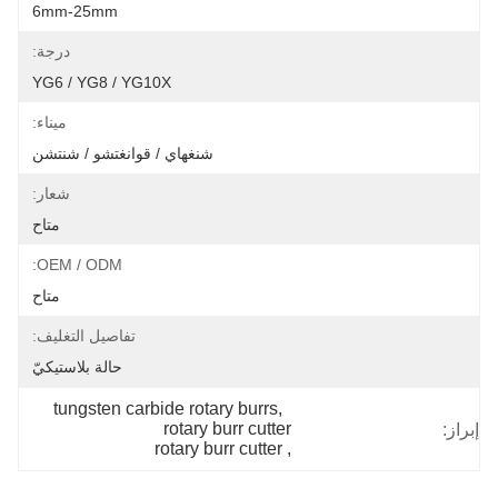
6mm-25mm
درجة:
YG6 / YG8 / YG10X
ميناء:
شنغهاي / قوانغتشو / شنتشن
شعار:
متاح
OEM / ODM:
متاح
تفاصيل التغليف:
حالة بلاستيكيّ
tungsten carbide rotary burrs,  
rotary burr cutter
إبراز:
rotary burr cutter
, 