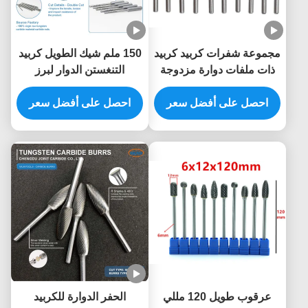
مجموعة شفرات كربيد كربيد
150 ملم شيك الطويل كربيد
ذات ملفات دوارة مزدوجة
التنغستن الدوار لبرز
القطع 50000 دورة في
المعالجة حفرة القفل العميق
الدقيقة
احصل على أفضل سعر
احصل على أفضل سعر
مع أطول إضافية كربيد غلي
الصابون
عرقوب طويل 120 مللي
الحفر الدوارة للكربيد