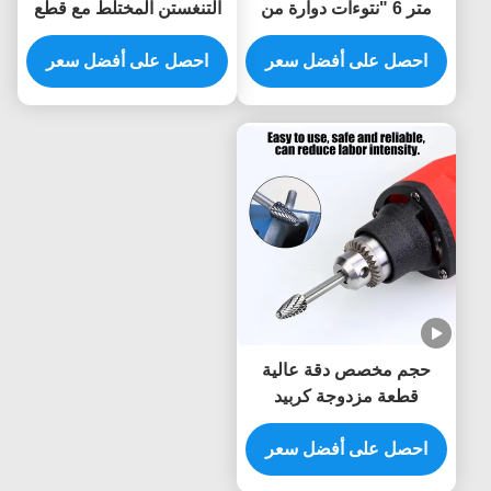
متر 6 "نتوءات دوارة من
التنغستن المختلط مع قطع
كربيد التنجستن قطع
مزدوج لقطع طاحونة الصفر
احصل على أفضل سعر
مزدوجة لقمة طحن القالب
احصل على أفضل سعر
و 1/4 "المنحدرات المعدنية
لمعالجة المعادن في الفتحة
البوليستين
العميقة قالب السيارات
حجم مخصص دقة عالية
قطعة مزدوجة كربيد
التونغستين الصفيحة الدوارة
احصل على أفضل سعر
6mm شنك الموت طاحونة
الحفر Burr قطع