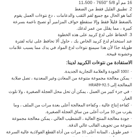
16 مم أو 5/8 "7650 - 11،500
2. تطبيق القليل فقط من الضغط
كما هو الحال مع جميع لقم الثقب والدعامات ، دع نتوءات العمل يقوم
بالضغط قليلاً فقط وإلا ستقطع حواف المزامير أو تصبح ناعمة بسرعة
كبيرة ، مما يقلل من عمر لدغك.
3. الحفاظ على لدغ كربيد على هذه الخطوة
عند استخدام لدغ كربيد الخاص بك ، حاول ألا تحافظ على ثباته لفترة
طويلة جدًا لأن هذا سيمنع نتوءات لدغ المواد في يدك مما يسبب علامات
وخشونة قبيحة.
الاستفادة من نتوءات الكربيد لدينا:
·
100٪ الجودة والعلامة التجارية الجديدة.
·
يمكن معالجة مجموعة متنوعة من المعادن وغير المعدنية ، تصل صلابة
المعالجة إلى HRA89-92.5
·
في جزء كبير من العمل ، يمكن أن تحل محل العجلة الصغيرة ، ولا تلوث
الغبار.
·
كفاءة إنتاج عالية ، وكفاءة المعالجة أعلى بعدة مرات من الملف ، وما
يقرب من 10 مرات أعلى من ساق العجلة الصغيرة.
·
جودة معالجة المنتج العالية ، التشطيب العالي ، يمكن معالجة مجموعة
متنوعة من تجويف القالب عالي الدقة.
·
عمر طويل ، المتانة أعلى 10 مرات من أداة القطع الفولاذية عالية السرعة