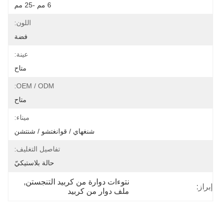
6 مم -25 مم
اللون:
فضة
عينة:
متاح
OEM / ODM:
متاح
ميناء:
شنغهاي / قوانغتشو / شنتشن
تفاصيل التغليف:
حالة بلاستيكيّ
نتوءات دوارة من كربيد التنجستن
, 
إبراز:
ملف دوار من كربيد