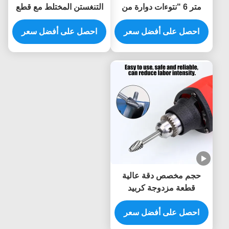
متر 6 "نتوءات دوارة من
التنغستن المختلط مع قطع
كربيد التنجستن قطع
مزدوج لقطع طاحونة الصفر
احصل على أفضل سعر
مزدوجة لقمة طحن القالب
احصل على أفضل سعر
و 1/4 "المنحدرات المعدنية
لمعالجة المعادن في الفتحة
البوليستين
العميقة قالب السيارات
حجم مخصص دقة عالية
قطعة مزدوجة كربيد
التونغستين الصفيحة الدوارة
احصل على أفضل سعر
6mm شنك الموت طاحونة
الحفر Burr قطع