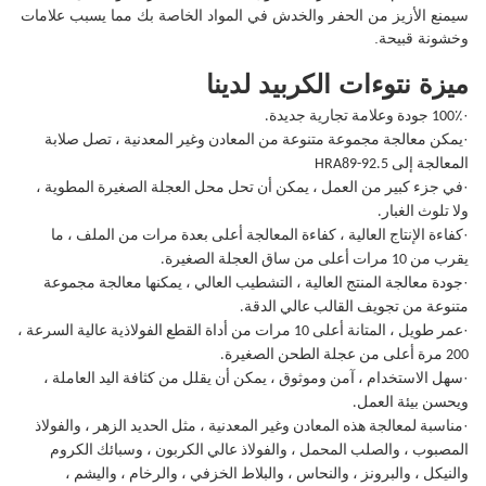
سيمنع الأزيز من الحفر والخدش في المواد الخاصة بك مما يسبب علامات
وخشونة قبيحة.
ميزة نتوءات الكربيد لدينا
·
100٪ جودة وعلامة تجارية جديدة.
·
يمكن معالجة مجموعة متنوعة من المعادن وغير المعدنية ، تصل صلابة
المعالجة إلى HRA89-92.5
·
في جزء كبير من العمل ، يمكن أن تحل محل العجلة الصغيرة المطوية ،
ولا تلوث الغبار.
·
كفاءة الإنتاج العالية ، كفاءة المعالجة أعلى بعدة مرات من الملف ، ما
يقرب من 10 مرات أعلى من ساق العجلة الصغيرة.
·
جودة معالجة المنتج العالية ، التشطيب العالي ، يمكنها معالجة مجموعة
متنوعة من تجويف القالب عالي الدقة.
·
عمر طويل ، المتانة أعلى 10 مرات من أداة القطع الفولاذية عالية السرعة ،
200 مرة أعلى من عجلة الطحن الصغيرة.
·
سهل الاستخدام ، آمن وموثوق ، يمكن أن يقلل من كثافة اليد العاملة ،
ويحسن بيئة العمل.
·
مناسبة لمعالجة هذه المعادن وغير المعدنية ، مثل الحديد الزهر ، والفولاذ
المصبوب ، والصلب المحمل ، والفولاذ عالي الكربون ، وسبائك الكروم
والنيكل ، والبرونز ، والنحاس ، والبلاط الخزفي ، والرخام ، واليشم ،