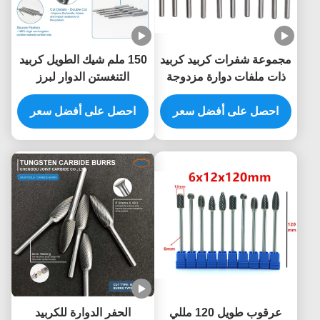
مجموعة شفرات كربيد كربيد
150 ملم شيك الطويل كربيد
ذات ملفات دوارة مزدوجة
التنغستن الدوار لبرز
القطع 50000 دورة في
المعالجة حفرة القفل العميق
الدقيقة
احصل على أفضل سعر
احصل على أفضل سعر
مع أطول إضافية كربيد غلي
الصابون
عرقوب طويل 120 مللي
الحفر الدوارة للكربيد