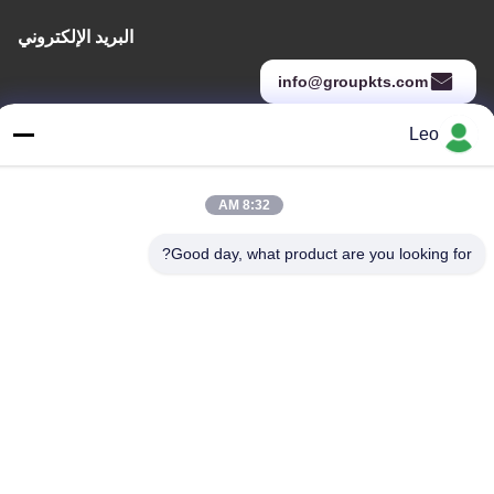
البريد الإلكتروني
info@groupkts.com
Leo
عنواننا
8:32 AM
العنوان
رقم 1700 ، القسم الشمالي من شارع تيانفو ، منطقة التكنولوجيا الفائقة
Good day, what product are you looking for?
، تشنغدو ، سيتشوان ، الصين
الهاتف
86--18483668520
سياسة الخصوصية
|
خريطة الموقع