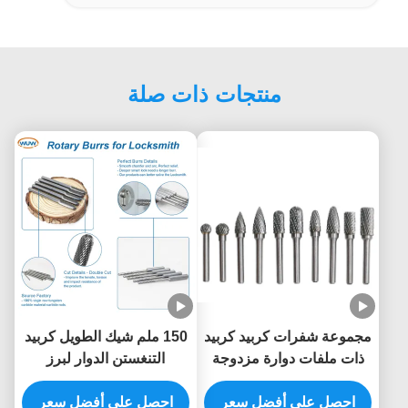
منتجات ذات صلة
مجموعة شفرات كربيد كربيد
150 ملم شيك الطويل كربيد
ذات ملفات دوارة مزدوجة
التنغستن الدوار لبرز
القطع 50000 دورة في
المعالجة حفرة القفل العميق
الدقيقة
احصل على أفضل سعر
احصل على أفضل سعر
مع أطول إضافية كربيد غلي