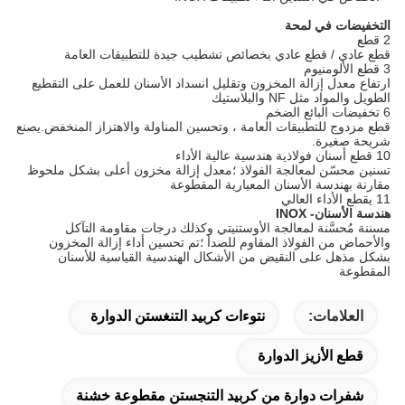
التخفيضات في لمحة
2 قطع
قطع عادي / قطع عادي بخصائص تشطيب جيدة للتطبيقات العامة
3 قطع الألومنيوم
ارتفاع معدل إزالة المخزون وتقليل انسداد الأسنان للعمل على التقطيع
الطويل والمواد مثل NF والبلاستيك
6 تخفيضات البائع الضخم
قطع مزدوج للتطبيقات العامة ، وتحسين المناولة والاهتزاز المنخفض.يصنع
شريحة صغيرة.
10 قطع أسنان فولاذية هندسية عالية الأداء
تسنين محسّن لمعالجة الفولاذ ؛معدل إزالة مخزون أعلى بشكل ملحوظ
مقارنة بهندسة الأسنان المعيارية المقطوعة
11 يقطع الأداء العالي
هندسة الأسنان- INOX
مسننة مُحسَّنة لمعالجة الأوستنيتي وكذلك درجات مقاومة التآكل
والأحماض من الفولاذ المقاوم للصدأ ؛تم تحسين أداء إزالة المخزون
بشكل مذهل على النقيض من الأشكال الهندسية القياسية للأسنان
المقطوعة
العلامات:
نتوءات كربيد التنغستن الدوارة
قطع الأزيز الدوارة
شفرات دوارة من كربيد التنجستن مقطوعة خشنة