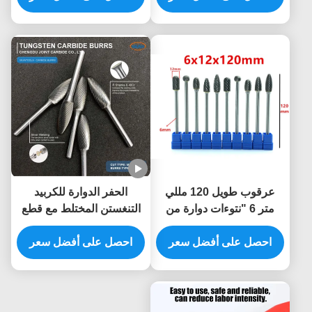
الصابون
عرقوب طويل 120 مللي
الحفر الدوارة للكربيد
متر 6 "نتوءات دوارة من
التنغستن المختلط مع قطع
كربيد التنجستن قطع
مزدوج لقطع طاحونة الصفر
احصل على أفضل سعر
مزدوجة لقمة طحن القالب
احصل على أفضل سعر
و 1/4 "المنحدرات المعدنية
لمعالجة المعادن في الفتحة
البوليستين
العميقة قالب السيارات