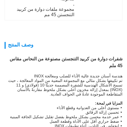
, 
مجموعة ملفات دوارة من كربيد 
التنجستن 45 مم
وصف المنتج
شفرات دوارة من كربيد التنجستن مصنوعة من النحاس مقاس
45 ملم
هندسة أسنان جديدة عالية الأداء للصلب ومعالجة INOX
تم تكييفها بشكل مثالي مع المجموعة المعنية من المواد المعالجة ، حيث
تسمح الأشكال الهندسية للشفرة المصممة حديثًا 10 (فولاذي) و 11
(INOX) بمعدل إزالة مخزون أعلى بشكل ملحوظ مقارنةً بالأسنان
المتقاطعة الموجودة عادةً في الحواف العادية.
المزايا في لمحة:
‣ مستوى أعلى من العدوانية وقطع الأداء
‣ تحسين إزالة الرقائق
‣ عمر خدمة محسن بشكل ملحوظ بفضل تقليل تشكيل الحافة المبنية
‣ ضغط حراري أقل على الأداة وقطعة العمل
‣ انخفاض في التلدين أثناء تطبيقات INOX