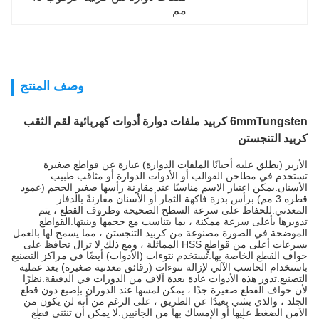
مم
وصف المنتج
6mmTungsten كربيد ملفات دوارة أدوات كهربائية لقم الثقب
كربيد التنجستن
الأزيز (يطلق عليه أحيانًا الملفات الدوارة) عبارة عن قواطع صغيرة
تستخدم في مطاحن القوالب أو الأدوات الدوارة أو مثاقب طبيب
الأسنان.يمكن اعتبار الاسم مناسبًا عند مقارنة رأسها صغير الحجم (عمود
قطره 3 مم) برأس بذرة فاكهة الثمار أو الأسنان مقارنةً بالدفار
المعدني.للحفاظ على سرعة السطح الصحيحة وظروف القطع ، يتم
تدويرها بأعلى سرعة ممكنة ، بما يتناسب مع حجمها وبنيتها.القواطع
الموضحة في الصورة مصنوعة من كربيد التنجستن ، مما يسمح لها بالعمل
بسرعات أعلى من قواطع HSS المماثلة ، ومع ذلك لا تزال تحافظ على
حواف القطع الخاصة بها.تُستخدم نتوءات (الأدوات) أيضًا في مراكز التصنيع
باستخدام الحاسب الآلي لإزالة نتوءات (رقائق معدنية صغيرة) بعد عملية
التصنيع.تدور هذه الأدوات عادة بعدة آلاف من الدورات في الدقيقة.نظرًا
لأن حواف القطع صغيرة جدًا ، يمكن لمسها عند الدوران بإصبع دون قطع
الجلد ، والذي ينثني بعيدًا عن الطريق ، على الرغم من أنه لن يكون من
الآمن الضغط عليها أو الإمساك بها من الجانبين.لا يمكن أن تنثني قطع