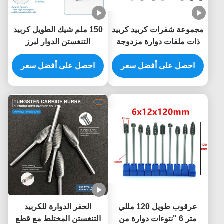
مجموعة شفرات كربيد كربيد
150 ملم شيك الطويل كربيد
ذات ملفات دوارة مزدوجة
التنغستن الدوار لبرز
القطع 50000 دورة في
المعالجة حفرة القفل العميق
الدقيقة
احصل على أفضل سعر
احصل على أفضل سعر
مع أطول إضافية كربيد غلي
الصابون
عرقوب طويل 120 مللي
الحفر الدوارة للكربيد
متر 6 "نتوءات دوارة من
التنغستن المختلط مع قطع