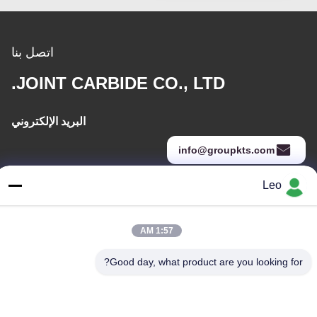
اتصل بنا
JOINT CARBIDE CO., LTD.
البريد الإلكتروني
info@groupkts.com
Leo
عنواننا
1:57 AM
العنوان
رقم 1700 ، القسم الشمالي من شارع تيانفو ، منطقة التكنولوجيا الفائقة
Good day, what product are you looking for?
، تشنغدو ، سيتشوان ، الصين
الهاتف
86--18483668520