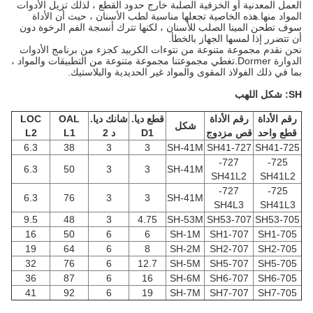
العمل المعدنية أو الخزفية الصلبة خارج حدود القطع ، لذلك تزيل الأدوات
المواد منها.هذه الخاصية تجعلها مناسبة لطب الأسنان ، حيث أن الأداة
سوف تطحن المينا الصلب للأسنان ، لكنها تترك أنسجة الفم الرخوة دون
أن تتضرر إذا لمسها الجهاز بالخطأ.
نحن نقدم مجموعة متنوعة من نتوءات الكربيد كجزء من برنامج الأدوات
الدوارة Dormer.تغطي مجموعتنا مجموعة متنوعة من التطبيقات والمواد ،
بما في ذلك الفولاذ المقوى والمواد غير الحديدية والبلاستيك.
SH: شكل اللهب
رقم الأداة
رقم الأداة
قطع ديا.
شانك ديا.
OAL
LOC
شكل
قطع واحد
قص مزدوج
D1
د 2
L1
L2
6.3
38
3
3
SH-41M
727-SH41
725-SH41
727-
725-
6.3
50
3
3
SH-41M
SH41L2
SH41L2
727-
725-
6.3
76
3
3
SH-41M
SH4L3
SH41L3
9.5
48
3
4.75
SH-53M
707-SH53
705-SH53
16
50
6
6
SH-1M
707-SH1
705-SH1
19
64
6
8
SH-2M
707-SH2
705-SH2
32
76
6
12.7
SH-5M
707-SH5
705-SH5
36
87
6
16
SH-6M
707-SH6
705-SH6
41
92
6
19
SH-7M
707-SH7
705-SH7