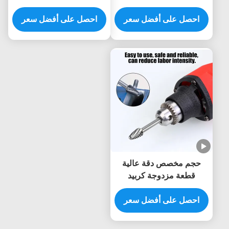
كربيد التنجستن قطع
مزدوج لقطع طاحونة الصفر
احصل على أفضل سعر
مزدوجة لقمة طحن القالب
احصل على أفضل سعر
و 1/4 "المنحدرات المعدنية
لمعالجة المعادن في الفتحة
البوليستين
العميقة قالب السيارات
حجم مخصص دقة عالية
قطعة مزدوجة كربيد
التونغستين الصفيحة الدوارة
احصل على أفضل سعر
6mm شنك الموت طاحونة
الحفر Burr قطع