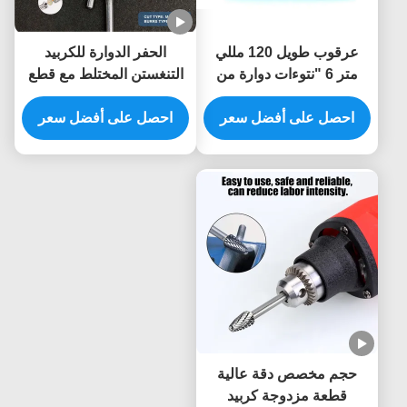
عرقوب طويل 120 مللي
الحفر الدوارة للكربيد
متر 6 "نتوءات دوارة من
التنغستن المختلط مع قطع
كربيد التنجستن قطع
مزدوج لقطع طاحونة الصفر
احصل على أفضل سعر
مزدوجة لقمة طحن القالب
احصل على أفضل سعر
و 1/4 "المنحدرات المعدنية
لمعالجة المعادن في الفتحة
البوليستين
العميقة قالب السيارات
حجم مخصص دقة عالية
قطعة مزدوجة كربيد