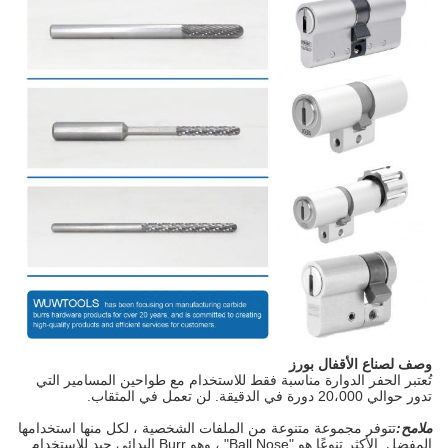
وصف لصناع الأقفال بورز
تُعتبر الحفر الدوارة مناسبة فقط للاستخدام مع طواحين المسامير التي
تدور حوالي 20،000 دورة في الدقيقة. لن تعمل في المثقاب.
ملامح:
تتوفر مجموعة متنوعة من الملفات الشخصية ، لكل منها استخدامها
المفضل. الأكثر تنوعًا هو "Ball Nose" ، وهو Burr البدائي جيد للاستخدام