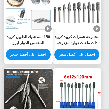
مجموعة شفرات كربيد كربيد
150 ملم شيك الطويل كربيد
ذات ملفات دوارة مزدوجة
التنغستن الدوار لبرز
القطع 50000 دورة في
المعالجة حفرة القفل العميق
الدقيقة
احصل على أفضل سعر
احصل على أفضل سعر
مع أطول إضافية كربيد غلي
الصابون