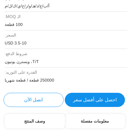
أ/ب/ج/د/هـ/و/ز/ح/ي/ك/ل/م
الـ MOQ:
100 قطعة
السعر:
3.5-10 USD
شروط الدفع:
T/T، ويسترن يونيون
القدرة على التوريد:
250000 قطعة / قطعة شهريا
احصل على أفضل سعر
اتصل الآن
معلومات مفصلة
وصف المنتج