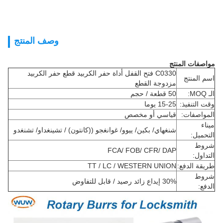
وصف المنتج
مواصفات المنتج
C0330 فتح القفل أداة حفر الكربيد قطع حفر الكربيد
اسم المنتج
مزدوجة القطع
الـ MOQ:
50 قطعة / حجم
وقت التنفيذ:
15-25 يوما
المواصفات:
قياسي أو مخصص
ميناء
شنغهاي/ بكين/ ييوو/ غوانغجو ((كانتون) / تشينغداو/ تشنغدو
التحميل:
شروط
FCA/ FOB/ CFR/ DAP
التداول:
طريقة الدفع:
TT / LC / WESTERN UNION
شروط
30% إيداع زائد رصيد / قابل للتفاوض
الدفع: