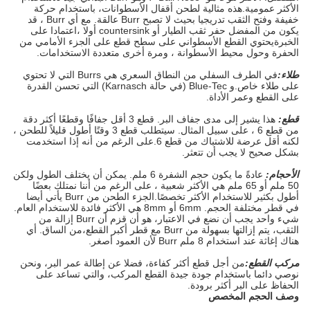
الأكثر عمومية.هذه مثالية لطحن أقفال الأسطوانات، باستخدام حركة
خفيفة وفتح الثقب تدريجيا بحيث لا تصبح Burr عالقة. مع أي Burr ، قد
يكون من المفضل حفر ثقب الطيار أو countersink أولا ،اعتمادا على
الخبرةيحتوي القطع الأسطواني على سطح قطع على الجزء الأمامي من
الحفرة وحول محيط الأسطوانة ، ومرة أخرى متعددة الاستخدامات.
طلاء:
في الطرف السفلي من النطاق السعري هي Burrs التي لا تحتوي
على طلاء خاص.و Blue-Tec (في حالة Karnasch) التي تحسن القدرة
على القطع وعمر الأداة.
قطع:
هذا يشير إلى مدى جفاف البر. قطع 3 أقل جفافًا وقطعًا أكثر دقة
من قطع 6 ، على سبيل المثال. سيتطلب قطع 3 وقتًا أطول قليلاً للطحن ،
لكنه أقل عرضة للاشتباك من قطع 6.على الرغم من أنه إذا استخدمت
بشكل صحيح لا يجب أن تتعثر.
الأحجام:
عادةً ما يكون حجم الشفرة 6 ملم. يمكن أن يختلف الطول ولكن
50 ملم أو 65 ملم هي الأكثر شعبية ، على الرغم من أننا نمتلك بعضًا
أطول بكثير للاستخدام الأكثر تخصصًا.الجزء الطحن من Burr يأتي أيضا
في قطر مختلفة الحجم. 6mm أو 8mm هي الأكثر فائدة للاستخدام العام.
شيء واحد يجب أن نضع في الاعتبار، هو أن قزم أن Burr إزالة من
الثقب، يتم إزالتها بسهولة من Burr مع قطر أكبر القطع،من الساق. أي
هناك إغاثة عند استخدام 8 ملم Burr لأن العمود أصغر.
مركب القطع:
من أجل قطع أكثر كفاءة، فضلا عن إطالة عمر البر، ونحن
نوصي دائما باستخدام جودة جيدة القطع المركب، والتي تساعد على
الحفاظ على البر أكثر برودة.
وصف الحجم المخصص